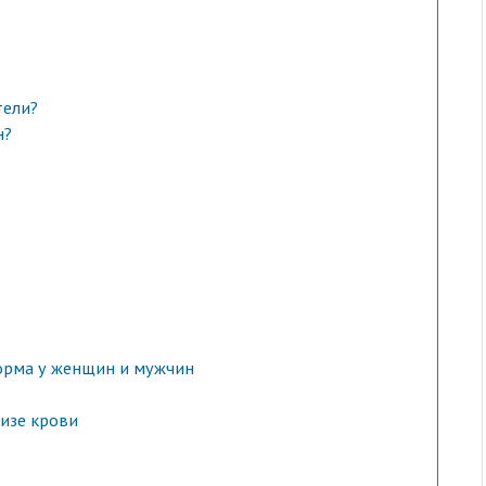
тели?
н?
орма у женщин и мужчин
изе крови