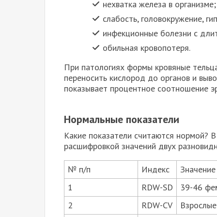
нехватка железа в организме;
слабость, головокружение, ги
инфекционные болезни с дли
обильная кровопотеря.
При патологиях формы кровяные тельца
переносить кислород до органов и выв
показывает процентное соотношение э
Нормальные показатели
Какие показатели считаются нормой? В
расшифровкой значений двух разновидн
№ п/п
Индекс
Значение
1
RDW-SD
39-46 фе
2
RDW-CV
Взрослые