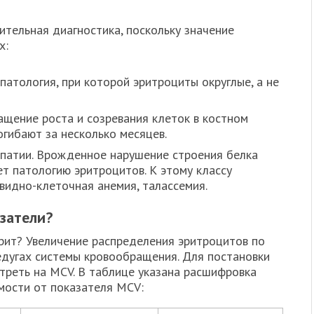
ительная диагностика, поскольку значение
х:
патология, при которой эритроциты округлые, а не
ащение роста и созревания клеток в костном
огибают за несколько месяцев.
патии. Врожденное нарушение строения белка
ет патологию эритроцитов. К этому классу
видно-клеточная анемия, талассемия.
затели?
рит? Увеличение распределения эритроцитов по
едугах системы кровообращения. Для постановки
треть на MCV. В таблице указана расшифровка
имости от показателя MCV: