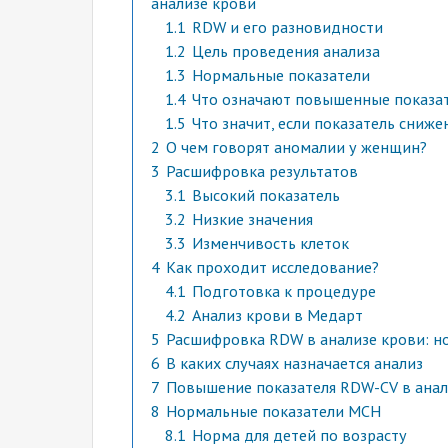
анализе крови
1.1
RDW и его разновидности
1.2
Цель проведения анализа
1.3
Нормальные показатели
1.4
Что означают повышенные показа
1.5
Что значит, если показатель сниже
2
О чем говорят аномалии у женщин?
3
Расшифровка результатов
3.1
Высокий показатель
3.2
Низкие значения
3.3
Изменчивость клеток
4
Как проходит исследование?
4.1
Подготовка к процедуре
4.2
Анализ крови в Медарт
5
Расшифровка RDW в анализе крови: н
6
В каких случаях назначается анализ
7
Повышение показателя RDW-CV в анал
8
Нормальные показатели МСН
8.1
Норма для детей по возрасту