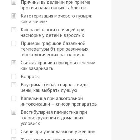
Причины выделении при приеме
противозачаточных таблеток
Катетеризация мочевого пузыря:
как и зачем?
Как парить ноги горчицей при
насморке у детей и взрослых
Примеры графиков базальной
температуры бт при различных
гинекологических патологиях
Свежая крапива при кровотечении
как заваривать
Вопросы
Внутриматочная спираль: виды,
цены, как выбрать лучшую
Капельница при алкогольной
интоксикации — список препаратов
Вестибулярная гимнастика при
головокружении в домашних
условиях
Свечи при уреаплазмозе у женщин
Фазы менструационного цикла