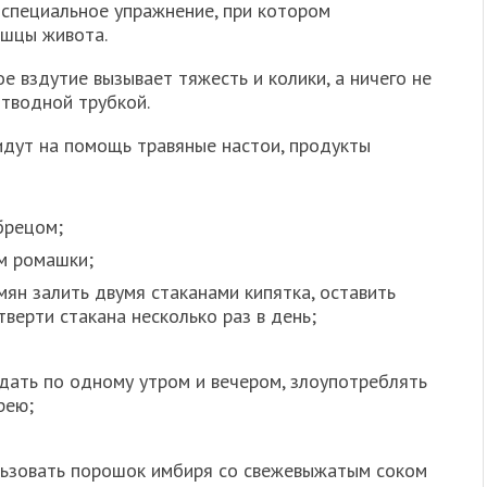
 специальное упражнение, при котором
ышцы живота.
е вздутие вызывает тяжесть и колики, а ничего не
отводной трубкой.
дут на помощь травяные настои, продукты
брецом;
м ромашки;
емян залить двумя стаканами кипятка, оставить
тверти стакана несколько раз в день;
дать по одному утром и вечером, злоупотреблять
рею;
льзовать порошок имбиря со свежевыжатым соком