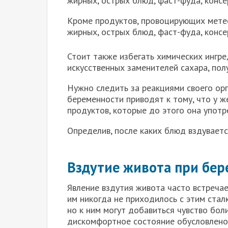
жирных, острых блюд, фаст-фуда, конс
Кроме продуктов, провоцирующих метео
жирных, острых блюд, фаст-фуда, конс
Стоит также избегать химических ингре
искусственных заменителей сахара, пол
Нужно следить за реакциями своего орг
беременности приводят к тому, что у 
продуктов, которые до этого она употр
Определив, после каких блюд вздуваетс
Вздутие живота при бе
Явление вздутия живота часто встреча
им никогда не приходилось с этим стал
но к ним могут добавиться чувство бол
дискомфортное состояние обусловлено