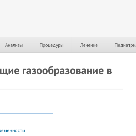
Анализы
Процедуры
Лечение
Педиатри
ие газообразование в
еременности