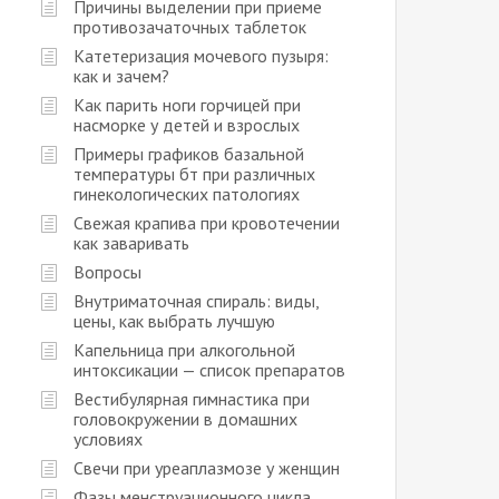
Причины выделении при приеме
противозачаточных таблеток
Катетеризация мочевого пузыря:
как и зачем?
Как парить ноги горчицей при
насморке у детей и взрослых
Примеры графиков базальной
температуры бт при различных
гинекологических патологиях
Свежая крапива при кровотечении
как заваривать
Вопросы
Внутриматочная спираль: виды,
цены, как выбрать лучшую
Капельница при алкогольной
интоксикации — список препаратов
Вестибулярная гимнастика при
головокружении в домашних
условиях
Свечи при уреаплазмозе у женщин
Фазы менструационного цикла