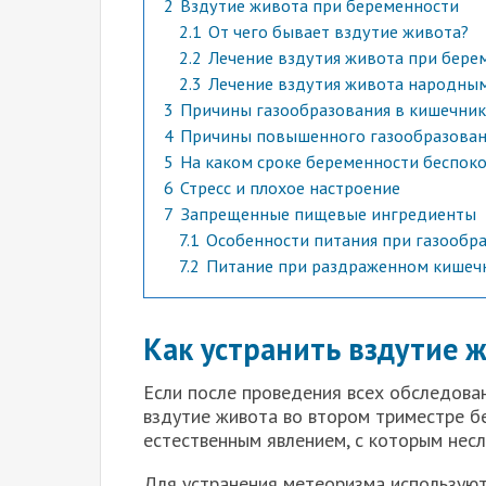
2
Вздутие живота при беременности
2.1
От чего бывает вздутие живота?
2.2
Лечение вздутия живота при бере
2.3
Лечение вздутия живота народны
3
Причины газообразования в кишечник
4
Причины повышенного газообразован
5
На каком сроке беременности беспок
6
Стресс и плохое настроение
7
Запрещенные пищевые ингредиенты
7.1
Особенности питания при газообр
7.2
Питание при раздраженном кишеч
Как устранить вздутие 
Если после проведения всех обследован
вздутие живота во втором триместре б
естественным явлением, с которым несл
Для устранения метеоризма используют