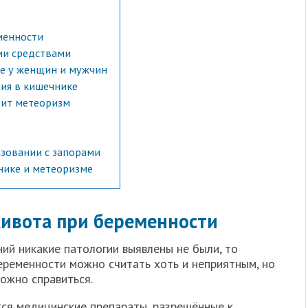
менности
ми средствами
е у женщин и мужчин
ия в кишечнике
оит метеоризм
азовании с запорами
нике и метеоризме
живота при беременности
ий никакие патологии выявлены не были, то
еременности можно считать хоть и неприятным, но
ожно справиться.
ся медицинские препараты, разрешённые к