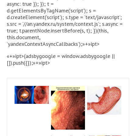
async: true }); }); t =
d.getElementsByTagName(‘script’); s =
d.createElement(‘script’); s.type = ‘text/javascript’;
s.src = ‘//an.yandex.ru/system/context.js’; s.async =
true; t.parentNode.insertBefore(s, t); })(this,
this.document,
‘yandexContextAsyncCallbacks’);»+»ipt>
«+»ipt>(adsbygoogle = window.adsbygoogle ||
[]).push({});»+»ipt>