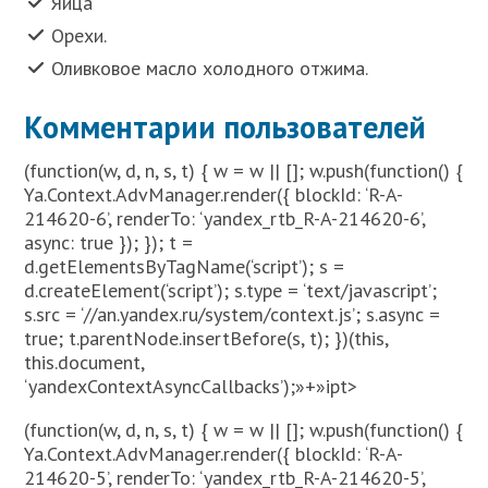
Яйца
Орехи.
Оливковое масло холодного отжима.
Комментарии пользователей
(function(w, d, n, s, t) { w = w || []; w.push(function() {
Ya.Context.AdvManager.render({ blockId: ‘R-A-
214620-6’, renderTo: ‘yandex_rtb_R-A-214620-6’,
async: true }); }); t =
d.getElementsByTagName(‘script’); s =
d.createElement(‘script’); s.type = ‘text/javascript’;
s.src = ‘//an.yandex.ru/system/context.js’; s.async =
true; t.parentNode.insertBefore(s, t); })(this,
this.document,
‘yandexContextAsyncCallbacks’);»+»ipt>
(function(w, d, n, s, t) { w = w || []; w.push(function() {
Ya.Context.AdvManager.render({ blockId: ‘R-A-
214620-5’, renderTo: ‘yandex_rtb_R-A-214620-5’,