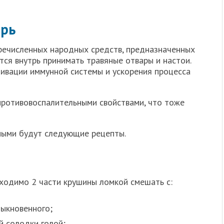
трь
речисленных народных средств, предназначенных
ся внутрь принимать травяные отвары и настои.
тивации иммунной системы и ускорения процесса
противовоспалительными свойствами, что тоже
ными будут следующие рецепты.
ходимо 2 части крушины ломкой смешать с:
быкновенного;
й солодки голой;