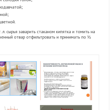
родавчатой;
рной;
цветной.
 л. сырья заварить стаканом кипятка и томить на
ученный отвар отфильтровать и принимать по ½