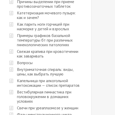
Причины выделении при приеме
противозачаточных таблеток
Катетеризация мочевого пузыря:
как и зачем?
Как парить ноги горчицей при
насморке у детей и взрослых
Примеры графиков базальной
температуры бт при различных
гинекологических патологиях
Свежая крапива при кровотечении
как заваривать
Вопросы
Внутриматочная спираль: виды,
цены, как выбрать лучшую
Капельница при алкогольной
интоксикации — список препаратов
Вестибулярная гимнастика при
головокружении в домашних
условиях
Свечи при уреаплазмозе у женщин
Фазы менструационного цикла