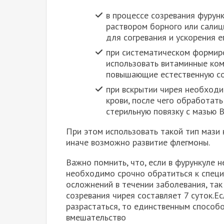
в процессе созревания фурун
раствором борного или салици
для согревания и ускорения е
при систематическом формир
использовать витаминные ко
повышающие естественную со
при вскрытии чирея необходи
крови, после чего обработат
стерильную повязку с мазью 
При этом использовать такой тип мази
иначе возможно развитие флегмоны.
Важно помнить, что, если в фурункуле н
необходимо срочно обратиться к специ
осложнений в течении заболевания, так
созревания чирея составляет 7 суток.Е
разрастаться, то единственным способо
вмешательство