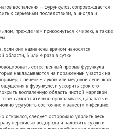
очагов воспаления – фурункулез, сопровождается
ить к серьезным последствиям, а иногда и
 мылом, прежде чем прикоснуться к чирею, а также
нем
, если они назначены врачом наносятся
 области, 3 или 4 раза в сутки
ровоцировать естественный прорыв фурункула
оторые накладываются на пораженный участок на
например, с печеным луком или медовой лепешкой.
ощущения в фурункуле, и ускорить срок его
 покрыть воспаленную область чистой марлевой
 этом самостоятельно прокалывать, царапать и
 можно усугубить состояние и занести инфекцию.
но открылся, следует осторожно удалить весь
 рану перекисью водорода и наложить сухую и
обработке вскрытого чирея необходимо проводить