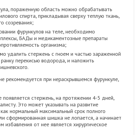
кула, пораженную область можно обрабатывать
лового спирта, прикладывая сверху теплую ткань,
го созревания;
овании фурункулов на теле, необходимо
мплексы, БАДы и медикаментозные препараты
противляемость организма;
мо удалить стержень с гноем и частью зараженной
ь ранку перекисью водорода, и наложить
Вишневского.
 не рекомендуется при нераскрывшемся фурункуле,
е появляется стержень, на протяжении 4-5 дней,
алисту. Это может указывать на развитие
 как нормальный максимальный срок полного
сли сформированная шишка не лопается, а начинает
м избавления от нее является хирургическое