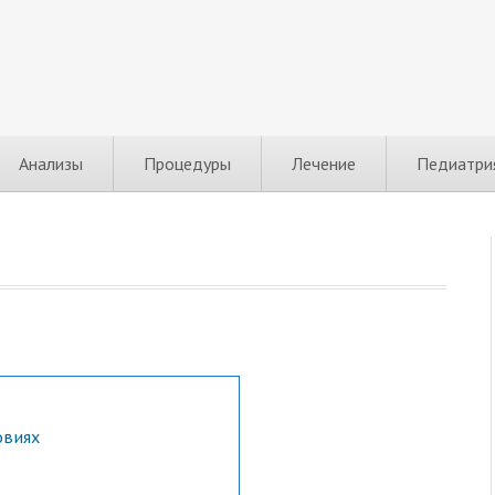
Анализы
Процедуры
Лечение
Педиатри
овиях