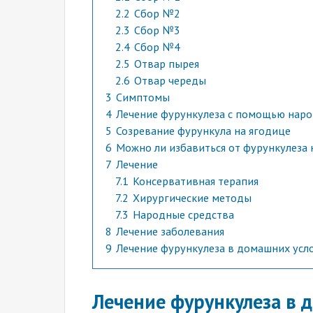
2.2
Сбор №2
2.3
Сбор №3
2.4
Сбор №4
2.5
Отвар пырея
2.6
Отвар череды
3
Симптомы
4
Лечение фурункулеза с помощью наро
5
Созревание фурункула на ягодице
6
Можно ли избавиться от фурункулеза 
7
Лечение
7.1
Консервативная терапия
7.2
Хирургические методы
7.3
Народные средства
8
Лечение заболевания
9
Лечение фурункулеза в домашних усл
Лечение фурункулеза в 