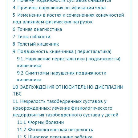
3
Почему подвижность суставов снижается
4
Причины нарушения оссификации ядра
5
Изменения в костях и сочленениях конечностей
под влиянием физических нагрузок
6
Точная диагностика
7
Типы гибкости
8
Толстый кишечник
9
Подвижность кишечника ( перистальтика)
9.1
Нарушение перистальтики ( подвижности)
кишечника
9.2
Симптомы нарушения подвижности
кишечника
10
ЗАБЛУЖДЕНИЯ ОТНОСИТЕЛЬНО ДИСПЛАЗИИ
ТБС
11
Незрелость тазобедренных суставов у
новорожденных: лечение физиологического
недоразвития тазобедренного сустава у детей
11.1
Формы болезни
11.2
Физиологическая незрелость
11.3
Широкое пеленание ребёнка