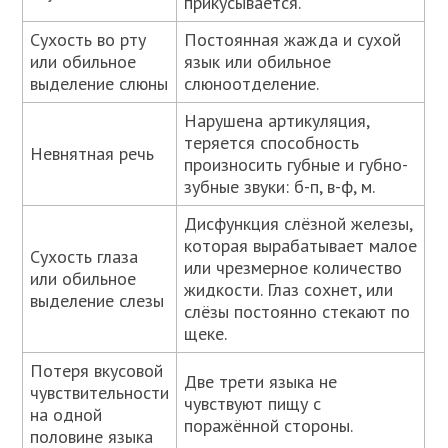
прикусывается.
Сухость во рту
Постоянная жажда и сухой
или обильное
язык или обильное
выделение слюны
слюноотделение.
Нарушена артикуляция,
теряется способность
Невнятная речь
произносить губные и губно-
зубные звуки: б-п, в-ф, м.
Дисфункция слёзной железы,
которая вырабатывает малое
Сухость глаза
или чрезмерное количество
или обильное
жидкости. Глаз сохнет, или
выделение слезы
слёзы постоянно стекают по
щеке.
Потеря вкусовой
Две трети языка не
чувствительности
чувствуют пищу с
на одной
поражённой стороны.
половине языка