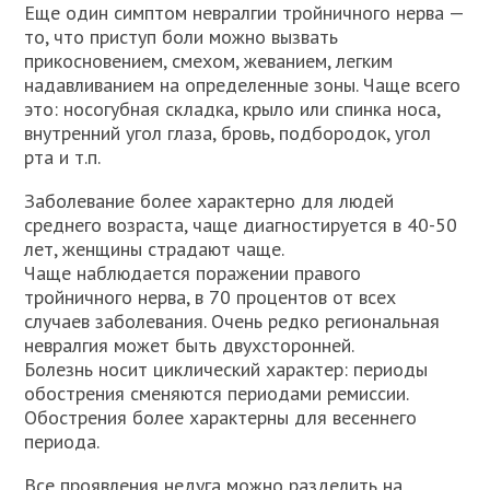
Еще один симптом невралгии тройничного нерва —
то, что приступ боли можно вызвать
прикосновением, смехом, жеванием, легким
надавливанием на определенные зоны. Чаще всего
это: носогубная складка, крыло или спинка носа,
внутренний угол глаза, бровь, подбородок, угол
рта и т.п.
Заболевание более характерно для людей
среднего возраста, чаще диагностируется в 40-50
лет, женщины страдают чаще.
Чаще наблюдается поражении правого
тройничного нерва, в 70 процентов от всех
случаев заболевания. Очень редко региональная
невралгия может быть двухсторонней.
Болезнь носит циклический характер: периоды
обострения сменяются периодами ремиссии.
Обострения более характерны для весеннего
периода.
Все проявления недуга можно разделить на