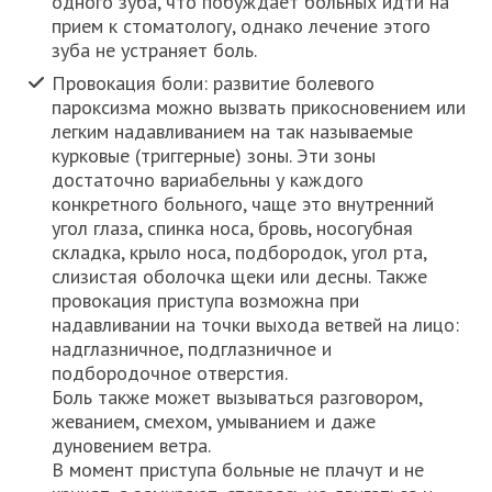
одного зуба, что побуждает больных идти на
прием к стоматологу, однако лечение этого
зуба не устраняет боль.
Провокация боли: развитие болевого
пароксизма можно вызвать прикосновением или
легким надавливанием на так называемые
курковые (триггерные) зоны. Эти зоны
достаточно вариабельны у каждого
конкретного больного, чаще это внутренний
угол глаза, спинка носа, бровь, носогубная
складка, крыло носа, подбородок, угол рта,
слизистая оболочка щеки или десны. Также
провокация приступа возможна при
надавливании на точки выхода ветвей на лицо:
надглазничное, подглазничное и
подбородочное отверстия.
Боль также может вызываться разговором,
жеванием, смехом, умыванием и даже
дуновением ветра.
В момент приступа больные не плачут и не