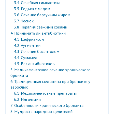
3.4
Лечебная гимнастика
3.5
Редька с медом
3.6
Лечение барсучьим жиром
3.7
Чеснок
3.8
Терапия свежими соками
4
Принимать ли антибиотики
4.1
Цефриаксон
4.2
Аугментин
4.3
Лечение бисептолом
4.4
Сумамед
4.5
Без антибиотиков
5
Медикаментозное лечение хронического
бронхита
6
Традиционная медицина при бронхите у
взрослых
6.1
Медикаментозные препараты
6.2
Ингаляции
7
Особенности хронического бронхита
8
Мудрость народных целителей