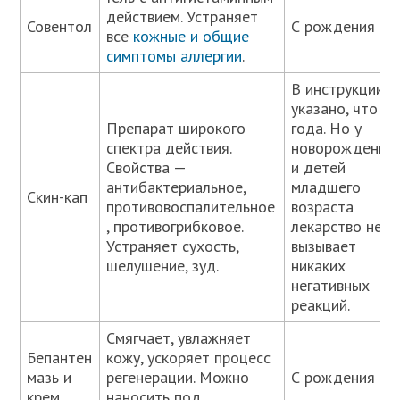
действием. Устраняет
Совентол
С рождения
все
кожные и общие
симптомы аллергии
.
В инструкции
указано, что с 
Препарат широкого
года. Но у
спектра действия.
новорожденны
Свойства —
и детей
антибактериальное,
младшего
Скин-кап
противовоспалительное
возраста
, противогрибковое.
лекарство не
Устраняет сухость,
вызывает
шелушение, зуд.
никаких
негативных
реакций.
Смягчает, увлажняет
Бепантен
кожу, ускоряет процесс
мазь и
регенерации. Можно
С рождения
крем
наносить под