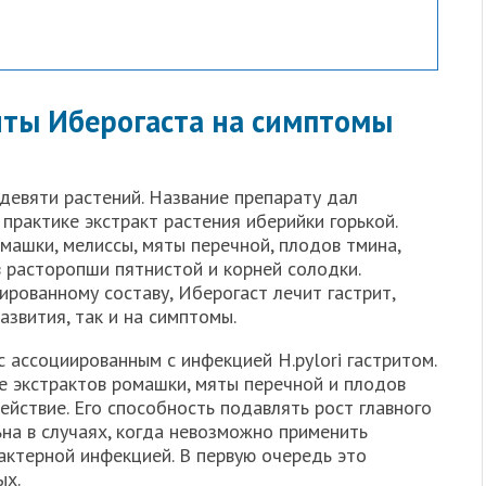
нты Иберогаста на симптомы
девяти растений. Название препарату дал
практике экстракт растения иберийки горькой.
омашки, мелиссы, мяты перечной, плодов тмина,
в расторопши пятнистой и корней солодки.
рованному составу, Иберогаст лечит гастрит,
азвития, так и на симптомы.
 ассоциированным с инфекцией H.pylori гастритом.
е экстрактов ромашки, мяты перечной и плодов
ействие. Его способность подавлять рост главного
на в случаях, когда невозможно применить
ктерной инфекцией. В первую очередь это
ых.