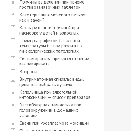
Причины выделении при приеме
противозачаточных таблеток
Катетеризация мочевого пузыря:
как и зачем?
Как парить ноги горчицей при
насморке у детей и взрослых
Примеры графиков базальной
температуры бт при различных
гинекологических патологиях
Свежая крапива при кровотечении
как заваривать
Вопросы
Внутриматочная спираль: виды,
цены, как выбрать лучшую
Капельница при алкогольной
интоксикации — список препаратов
Вестибулярная гимнастика при
головокружении в домашних
условиях
Свечи при уреаплазмозе у женщин
Фазы менструационного цикла