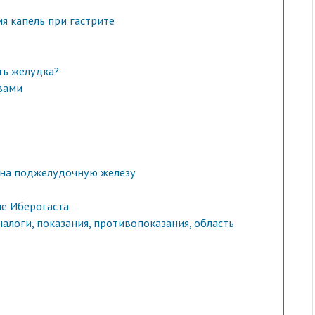
я капель при гастрите
ть желудка?
вами
 на поджелудочную железу
ие Иберогаста
налоги, показания, противопоказания, область