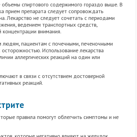
е объемы спиртового содержимого гораздо выше. В
ка прием препарата следует сопровождать
а. Лекарство не следует сочетать с периодами
яжения, ведением транспортных средств,
 концентрации внимания.
м людям, пациентам с почечными, печеночными
с осторожностью. Использование лекарства
аличии аллергических реакций на один или
ключают в связи с отсутствием достоверной
ативных реакций.
стрите
торые правила помогут облегчить симптомы и не
ктов, которые негативно влияют на желудок,