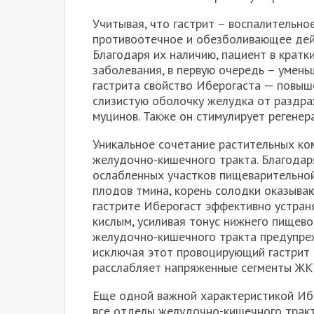
Учитывая, что гастрит – воспалительно
противоотечное и обезболивающее дей
Благодаря их наличию, пациент в крат
заболевания, в первую очередь – умень
гастрита свойство Иберогаста — повы
слизистую оболочку желудка от раздра
муцинов. Также он стимулирует регенер
Уникальное сочетание растительных к
желудочно-кишечного тракта. Благодар
ослабленных участков пищеварительной 
плодов тмина, корень солодки оказываю
гастрите Иберогаст эффективно устран
кислым, усиливая тонус нижнего пищев
желудочно-кишечного тракта предупре
исключая этот провоцирующий гастрит 
расслабляет напряженные сегменты ЖКТ
Еще одной важной характеристикой Ибе
все отделы желудочно-кишечного тракт