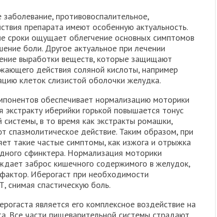
е заболевание, противовоспалительное,
ствия препарата имеют особенную актуальность.
кие сроки ощущает облегчение основных симптомов
шение боли. Другое актуальное при лечении
шение выработки веществ, которые защищают
жающего действия соляной кислоты, например
ацию клеток слизистой оболочки желудка.
омпонентов обеспечивает нормализацию моторики
я экстракту иберийки горькой повышается тонус
системы, в то время как экстракты ромашки,
т спазмолитическое действие. Таким образом, при
яет такие частые симптомы, как изжога и отрыжка
одного сфинктера. Нормализация моторики
ждает заброс кишечного содержимого в желудок,
фактор. Иберогаст при необходимости
, снимая спастическую боль.
рогаста является его комплексное воздействие на
а. Все части пищеварительной системы страдают