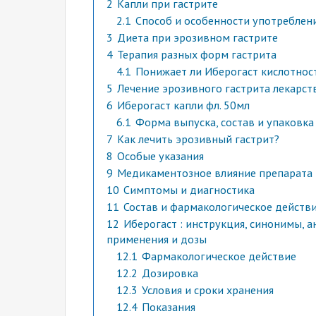
2
Капли при гастрите
2.1
Способ и особенности употреблени
3
Диета при эрозивном гастрите
4
Терапия разных форм гастрита
4.1
Понижает ли Иберогаст кислотнос
5
Лечение эрозивного гастрита лекарст
6
Иберогаст капли фл. 50мл
6.1
Форма выпуска, состав и упаковка
7
Как лечить эрозивный гастрит?
8
Особые указания
9
Медикаментозное влияние препарата
10
Симптомы и диагностика
11
Состав и фармакологическое действ
12
Иберогаст : инструкция, синонимы, а
применения и дозы
12.1
Фармакологическое действие
12.2
Дозировка
12.3
Условия и сроки хранения
12.4
Показания