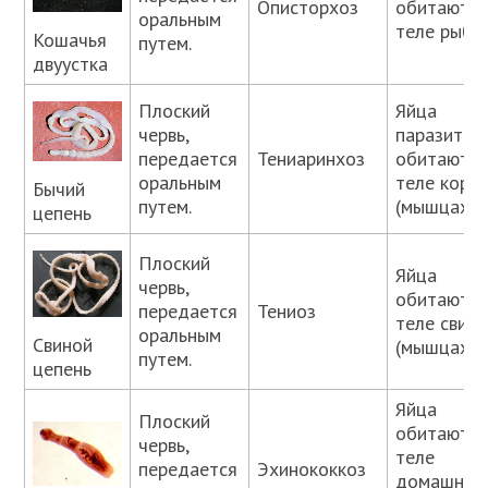
Описторхоз
обитают в
оральным
теле рыб.
Кошачья
путем.
двуустка
Плоский
Яйца
червь,
паразита
передается
Тениаринхоз
обитают в
оральным
теле коро
Бычий
путем.
(мышцах).
цепень
Плоский
Яйца
червь,
обитают в
передается
Тениоз
теле свине
оральным
Свиной
(мышцах).
путем.
цепень
Яйца
Плоский
обитают н
червь,
теле
передается
Эхинококкоз
домашних