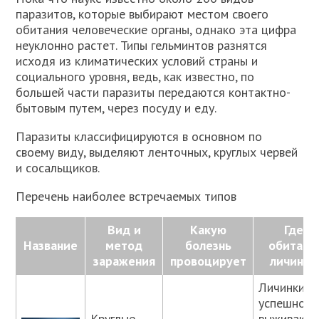
паразитов, которые выбирают местом своего
обитания человеческие органы, однако эта цифра
неуклонно растет. Типы гельминтов разнятся
исходя из климатических условий страны и
социального уровня, ведь, как известно, по
большей части паразиты передаются контактно-
бытовым путем, через посуду и еду.
Паразиты классифицируются в основном по
своему виду, выделяют ленточных, круглых червей
и сосальщиков.
Перечень наиболее встречаемых типов
Вид и
Какую
Где
Название
метод
болезнь
обитают
заражения
провоцирует
личинки
Личинки
успешно
Круглые
выживают