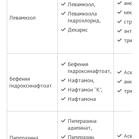
анкил
Левамизол,
некат
Левамизола
Левамизол
гидрохлорид,
строн
Декарис
энтер
трихо
Бефения
гидроксинафтоат,
Аскар
Бефения
Нафтамон,
анкил
гидроксинафтоат
Нафтамон “К”,
трихо
Нафтамона
Пиперазина
адипинат,
Аскар
Пиперазин,
Пиперазина