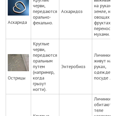
черви,
на руках, в
передаются
Аскаридоз
земле, на
орально-
овощах и
Аскарида
фекально.
фруктах,
переносят
мухами.
Круглые
черви,
передаются
Личинки
оральным
живут на
путем
Энтеробиоз
руках,
(например,
одежде,
Острицы
когда
посуде .
грызут
ногти).
Личинки
обитают н
теле
Круглые
насекомых