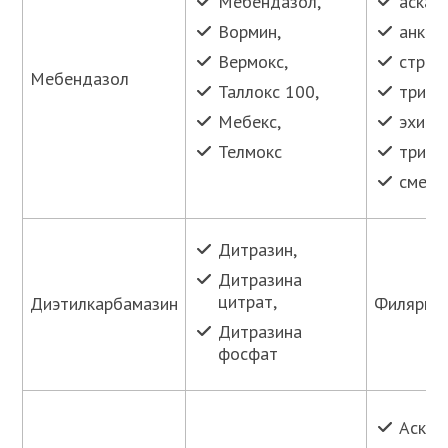
Мебендазол,
аскар
Вормин,
анкил
Вермокс,
строн
Мебендазол
Таллокс 100,
трихо
Мебекс,
эхино
Телмокс
трихи
смеш
Дитразин,
Дитразина
цитрат,
Диэтилкарбамазин
Филяриа
Дитразина
фосфат
Аскар