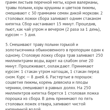
грамм листьев перечной мяты, корня валерианы,
травы полыни, коры крушины и цветков пижмы,
смешивают с 30 граммами семян дикой моркови. 2
столовых ложки сбора заливают одним стаканом
кипятка. Сбор настаивают 15 минут. Процедив,
пьют, как чай утром и вечером (2 раза за 1 день),
курсом — 3 дня.
5. Смешивают траву полыни горькой и
золотысячника обыкновенного в пропорции один к
одному. Столовую ложку сбора трав заливают 250
миллилитрами воды, варят на слабом огне 20
минут. Процеживают, охлаждают. Принимают
курсом: 1 стакан утром натощак, 1 стакан перед
сном. Курс — 8 дней. 6. Растертые в порошок:
соцветия пижмы, корень девясила и плоды
черники, смешивают в равных долях. На 250
миллилитров кипятка берется 1 столовая ложка
порошка из сбора. В день принимают по пять
столовых ложек отвара, запивают чистой
кипяченной водой.