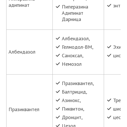
адипинат
энтер
Пиперазина
Адипинат
Дарница
Албендазол,
Гелмодол-ВМ,
Эхино
Албендазол
Саноксал,
цисти
Немозол
Празиквантел,
Балтрицид,
Азинокс,
Трема
Пиквитон,
шисто
Празиквантел
Дронцит,
цесто
Цезол,