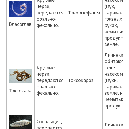
черви,
(мух,
передаются
Трихоцефалез
тараканов)
орально-
грязных
Власоглав
фекально.
руках,
немытых
продуктах,
земле.
Личинки
обитают н
Круглые
теле
черви,
насекомых
передаются
Токсокароз
(мухи,
орально-
тараканы),
Токсокара
фекально.
земле, на
немытых
продуктах
Сосальщик,
Личинки
передается