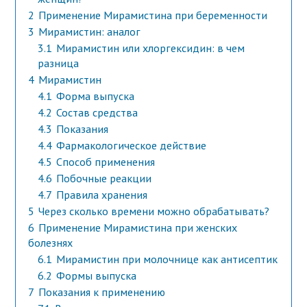
2
Применение Мирамистина при беременности
3
Мирамистин: аналог
3.1
Мирамистин или хлоргексидин: в чем
разница
4
Мирамистин
4.1
Форма выпуска
4.2
Состав средства
4.3
Показания
4.4
Фармакологическое действие
4.5
Способ применения
4.6
Побочные реакции
4.7
Правила хранения
5
Через сколько времени можно обрабатывать?
6
Применение Мирамистина при женских
болезнях
6.1
Мирамистин при молочнице как антисептик
6.2
Формы выпуска
7
Показания к применению