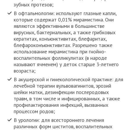
зубных протезов;
В офтальмологии: используют глазные капли,
которые содержат 0,01% мирамистина. Они
являются эффективными в большинстве
вирусных, бактериальных, а также грибковых
кератитах, конъюнктивитах, блефаритах,
блефароконъюнктивитах. Разрешено также
использование мирамистина при гнойно-
воспалительных фолликулитах (в народе
называют ячменем) у деток старше 3-летнего
возраста;
В акушерской и гинекологической практике: для
лечебной терапии вульвовагинитов, эрозий
шейки матки, дезинфекции послеродовых
травм, в том числе и инфицированных, а также
профилактирования инфекций, вызванных
процессом родов;
В урологии: для всестороннего лечения
различных форм циститов, воспалительных