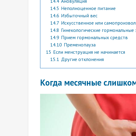
14.4
Ановуляция
14.5
Неполноценное питание
14.6
Избыточный вес
14.7
Искусственное или самопроизво
14.8
Гинекологические гормональные 
14.9
Прием гормональных средств
14.10
Пременопауза
15
Если менструация не начинается
15.1
Другие отклонения
Когда месячные слишко