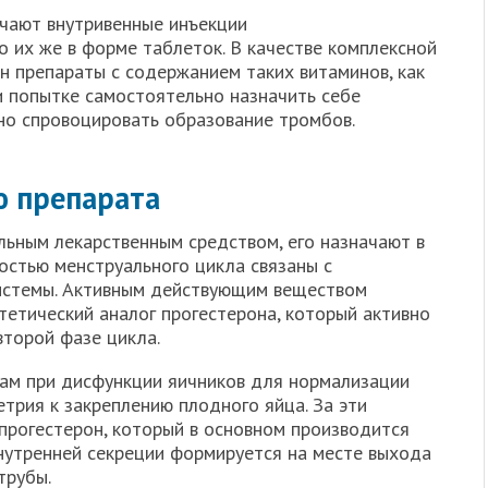
ачают внутривенные инъекции
 их же в форме таблеток. В качестве комплексной
н препараты с содержанием таких витаминов, как
При попытке самостоятельно назначить себе
о спровоцировать образование тромбов.
ю препарата
ьным лекарственным средством, его назначают в
ностью менструального цикла связаны с
истемы. Активным действующим веществом
тетический аналог прогестерона, который активно
второй фазе цикла.
м при дисфункции яичников для нормализации
трия к закреплению плодного яйца. За эти
 прогестерон, который в основном производится
нутренней секреции формируется на месте выхода
трубы.