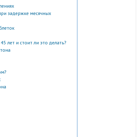
лениях
при задержке месячных
блеток
45 лет и стоит ли это делать?
тона
ом?
х
она