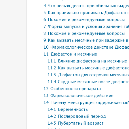
4
Что нельзя делать при обильных выде
5
Как правильно принимать Дюфастон 
6
Похожие и рекомендуемые вопросы
7
Форма выпуска и условия хранения та
8
Похожие и рекомендуемые вопросы
9
Как вызвать месячные при задержке в 
10
Фармакологическое действие Дюфас
11
Дюфастон и месячные
11.1
Влияние дюфастона на месячные
11.2
Как вызвать месячные дюфастон
11.3
Дюфастон для отсрочки месячны
11.4
Скудные месячные после дюфаст
12
Особенности препарата
13
Фармакологическое действие
14
Почему менструация задерживается?
14.1
Беременность
14.2
Послеродовый период
14.3
Пубертатный возраст