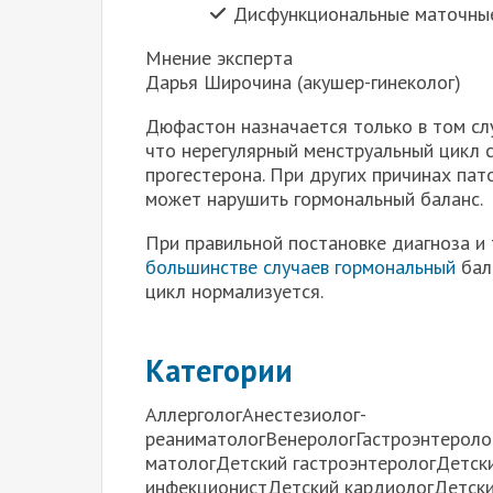
Дисфункциональные маточные
Мнение эксперта
Дарья Широчина (акушер-гинеколог)
Дюфастон назначается только в том слу
что нерегулярный менструальный цикл 
прогестерона. При других причинах пат
может нарушить гормональный баланс.
При правильной постановке диагноза 
большинстве случаев гормональный
бал
цикл нормализуется.
Категории
АллергологАнестезиолог-
реаниматологВенерологГастроэнтероло
матологДетский гастроэнтерологДетск
инфекционистДетский кардиологДетски