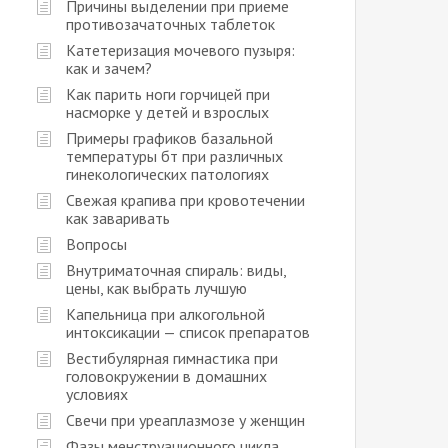
Причины выделении при приеме
противозачаточных таблеток
Катетеризация мочевого пузыря:
как и зачем?
Как парить ноги горчицей при
насморке у детей и взрослых
Примеры графиков базальной
температуры бт при различных
гинекологических патологиях
Свежая крапива при кровотечении
как заваривать
Вопросы
Внутриматочная спираль: виды,
цены, как выбрать лучшую
Капельница при алкогольной
интоксикации — список препаратов
Вестибулярная гимнастика при
головокружении в домашних
условиях
Свечи при уреаплазмозе у женщин
Фазы менструационного цикла