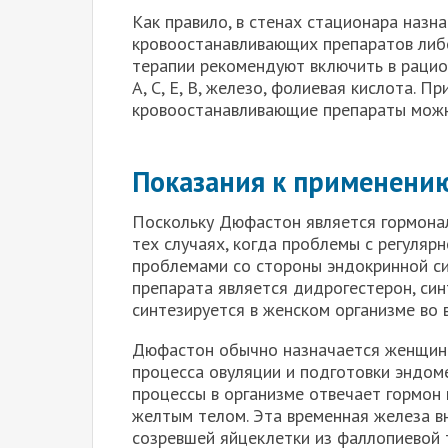
Как правило, в стенах стационара назн
кровоостанавливающих препаратов либо
терапии рекомендуют включить в рацио
А, С, Е, В, железо, фолиевая кислота. 
кровоостанавливающие препараты можн
Показания к применени
Поскольку Дюфастон является гормонал
тех случаях, когда проблемы с регуляр
проблемами со стороны эндокринной с
препарата является дидрогестерон, син
синтезируется в женском организме во 
Дюфастон обычно назначается женщина
процесса овуляции и подготовки эндоме
процессы в организме отвечает гормон
желтым телом. Эта временная железа в
созревшей яйцеклетки из фаллопиевой 