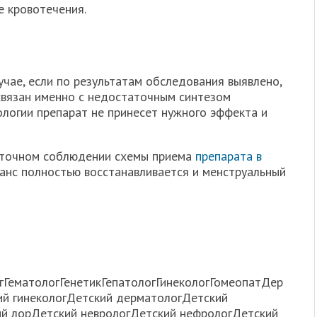
 кровотечения.
чае, если по результатам обследования выявлено,
связан именно с недостаточным синтезом
ологии препарат не принесет нужного эффекта и
и точном соблюдении схемы приема
препарата в
анс полностью восстанавливается и менструальный
гГематологГенетикГепатологГинекологГомеопатДер
ий гинекологДетский дерматологДетский
й лорДетский неврологДетский нефрологДетский