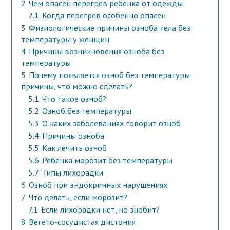
2
Чем опасен перегрев ребенка от одежды
2.1
Когда перегрев особенно опасен
3
Физиологические причины озноба тела без
температуры у женщин
4
Причины возникновения озноба без
температуры
5
Почему появляется озноб без температуры:
причины, что можно сделать?
5.1
Что такое озноб?
5.2
Озноб без температуры
5.3
О каких заболеваниях говорит озноб
5.4
Причины озноба
5.5
Как лечить озноб
5.6
Ребенка морозит без температуры
5.7
Типы лихорадки
6
Озноб при эндокринных нарушениях
7
Что делать, если морозит?
7.1
Если лихорадки нет, но знобит?
8
Вегето-сосудистая дистония