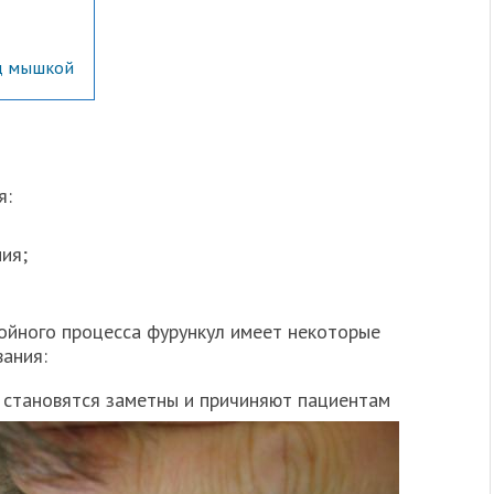
д мышкой
я:
ия;
нойного процесса фурункул имеет некоторые
вания:
зу становятся заметны и причиняют пациентам