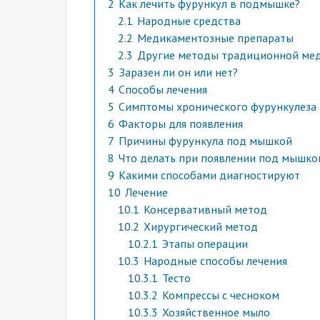
2
Как лечить фурункул в подмышке?
2.1
Народные средства
2.2
Медикаментозные препараты
2.3
Другие методы традиционной ме
3
Заразен ли он или нет?
4
Способы лечения
5
Симптомы хронического фурункулеза
6
Факторы для появления
7
Причины фурункула под мышкой
8
Что делать при появлении под мышко
9
Какими способами диагностируют
10
Лечение
10.1
Консервативный метод
10.2
Хирургический метод
10.2.1
Этапы операции
10.3
Народные способы лечения
10.3.1
Тесто
10.3.2
Компрессы с чесноком
10.3.3
Хозяйственное мыло