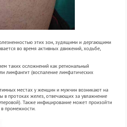
болезненностью этих зон, зудящими и дергающими
ается во время активных движений, ходьбе,
ием таких осложнений как региональный
ли лимфангит (воспаление лимфатических
нтимных местах у женщин и мужчин возникают на
ы в протоках желез, отвечающих за увлажнение
уперовой). Также инфицирование может произойти
 в промежности.