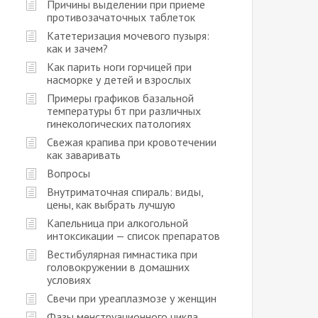
Причины выделении при приеме
противозачаточных таблеток
Катетеризация мочевого пузыря:
как и зачем?
Как парить ноги горчицей при
насморке у детей и взрослых
Примеры графиков базальной
температуры бт при различных
гинекологических патологиях
Свежая крапива при кровотечении
как заваривать
Вопросы
Внутриматочная спираль: виды,
цены, как выбрать лучшую
Капельница при алкогольной
интоксикации — список препаратов
Вестибулярная гимнастика при
головокружении в домашних
условиях
Свечи при уреаплазмозе у женщин
Фазы менструационного цикла