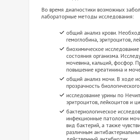
Во время диагностики возможных забо
лабораторные методы исследования:
общий анализ крови. Необход
гемоглобина, эритроцитов, ле
биохимическое исследование
состояния организма. Исслед
мочевина, кальций, фосфор. 
повышение креатинина и моч
общий анализ мочи. В ходе и
прозрачность биологического
исследование урины по Нечип
эритроцитов, лейкоцитов и ц
бактериологическое исследов
инфекционные патологии моч
вид бактерий, а также чувст
различным антибактериальны
действенный антибиотик.