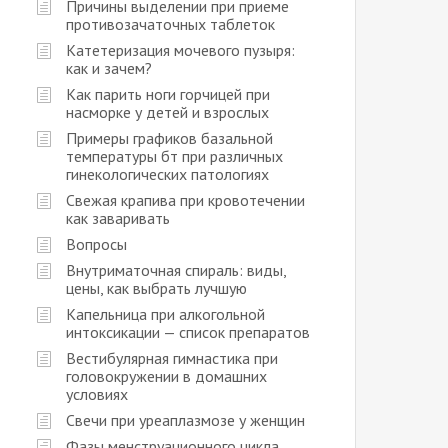
Причины выделении при приеме
противозачаточных таблеток
Катетеризация мочевого пузыря:
как и зачем?
Как парить ноги горчицей при
насморке у детей и взрослых
Примеры графиков базальной
температуры бт при различных
гинекологических патологиях
Свежая крапива при кровотечении
как заваривать
Вопросы
Внутриматочная спираль: виды,
цены, как выбрать лучшую
Капельница при алкогольной
интоксикации — список препаратов
Вестибулярная гимнастика при
головокружении в домашних
условиях
Свечи при уреаплазмозе у женщин
Фазы менструационного цикла