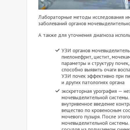
Лабораторные методы исследования им
заболеваний органов мочевыделительн
А также для уточнения диагноза испол
УЗИ органов мочевыделитель
пиелонефрит, цистит, мочека
параметры и структуру почек
способно выявить очаги воспа
УЗИ почек эффективно при п
и других патологиях органа
экскреторная урография — не
мочевыделительной системы. 
внутривенное введение контр
вещество по кровеносным сос
мочевого пузыря. После этог
мочевыделительной системы. 
сосудов на получаемом снимк