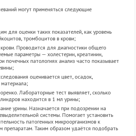
леваний могут применяться следующие
им для оценки таких показателей, как уровень
йкоцитов, тромбоцитов в крови;
 крови. Проводится для диагностики общего
уемые параметры — холестерин, креатинин,
При почечных патологиях анализ часто показывает
евины;
сследования оценивается цвет, осадок,
 материала;
оренко. Лабораторные тест выявляет, сколько
илиндров находится в 1 мл урины;
ание урины. Назначается при подозрении на
евыделительной системы. Помогает установить
вительность патогенных микроорганизмов к
м препаратам. Таким образом удаётся подобрать