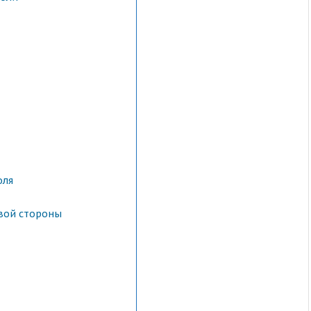
оля
евой стороны