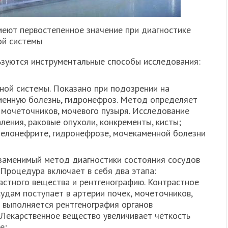
еют первостепенное значение при диагностике
ой системы
ьзуются инструментальные способы исследования:
ной системы. Показано при подозрении на
менную болезнь, гидронефроз. Метод определяет
, мочеточников, мочевого пузыря. Исследование
ления, раковые опухоли, конкременты, кисты;
иелонефрите, гидронефрозе, мочекаменной болезни
заменимый метод диагностики состояния сосудов
Процедура включает в себя два этапа:
астного вещества и рентгенографию. Контрастное
удам поступает в артерии почек, мочеточников,
о выполняется рентгенография органов
Лекарственное вещество увеличивает чёткость
е;