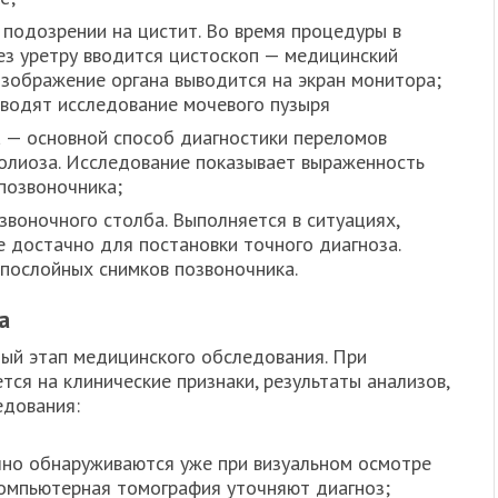
 подозрении на цистит. Во время процедуры в
ез уретру вводится цистоскоп — медицинский
Изображение органа выводится на экран монитора;
водят исследование мочевого пузыря
 — основной способ диагностики переломов
колиоза. Исследование показывает выраженность
позвоночника;
воночного столба. Выполняется в ситуациях,
е достачно для постановки точного диагноза.
послойных снимков позвоночника.
а
ый этап медицинского обследования. При
тся на клинические признаки, результаты анализов,
едования:
чно обнаруживаются уже при визуальном осмотре
компьютерная томография уточняют диагноз;