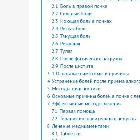
2.1
Боль в правой почке
2.2
Сильные боли
2.3
Ноющая боль в почках
2.4
Резкая боль
2.5
Тянущая боль
2.6
Режущая
2.7
Тупая
2.8
После физических нагрузок
2.9
После цистита
3
1 Основные симптомы и причины
4
Устранение болей после приема алког
5
Методы диагностики
6
Основные причины болей в почке с л
7
Эффективные методы лечения
7.1
Первая помощь
7.2
Терапия воспалительных недугов
8
Лечение медикаментами
8.1
Таблетки