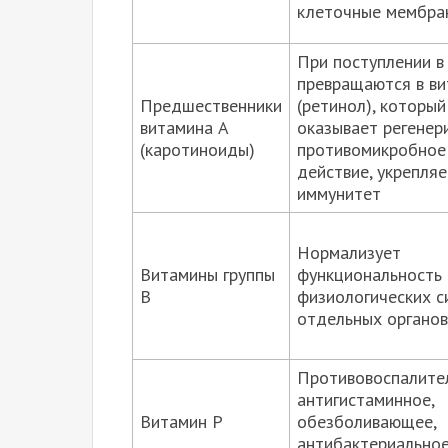
клеточные мембра
При поступлении в
превращаются в ви
Предшественники
(ретинол), который
витамина А
оказывает регенер
(каротиноиды)
противомикробное
действие, укрепляе
иммунитет
Нормализует
Витамины группы
функциональность
В
физиологических с
отдельных органов
Противовоспалите
антигистаминное,
Витамин Р
обезболивающее,
антибактериально