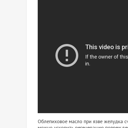
Облепиховое масло при язве желудка с
можно ускорить регенерацию поврежден