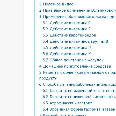
1
Полезное видео
2
Правильное применение облепихового
3
Применение облепихового масла при 
3.1
Действие витамина С
3.2
Действие витамина Е
3.3
Действие каротиноидов
3.4
Действие витаминов группы В
3.5
Действие витамина Р
3.6
Действие витамина К
3.7
Общее действие на желудок
4
Домашнее приготовление средства
5
Рецепты с облепиховым маслом от раз
продукт?
6
Способы лечения заболеваний желудк
6.1
Гастрит с повышенной кислотност
6.2
Гастрит с пониженной кислотност
6.3
Атрофический гастрит
6.4
Эрозивная форма гастрита и язвен
7
Как выбрать и хранить