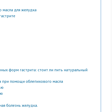
 масла для желудка
гастрите
ных форм гастрита: стоит ли пить натуральный
а при помощи облепихового масла
ью
ью
ная болезнь желудка.