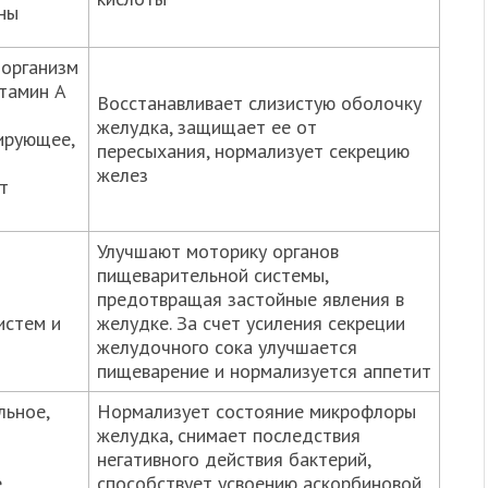
ны
 организм
тамин А
Восстанавливает слизистую оболочку
желудка, защищает ее от
ирующее,
пересыхания, нормализует секрецию
желез
т
Улучшают моторику органов
пищеварительной системы,
предотвращая застойные явления в
истем и
желудке. За счет усиления секреции
желудочного сока улучшается
пищеварение и нормализуется аппетит
льное,
Нормализует состояние микрофлоры
желудка, снимает последствия
негативного действия бактерий,
е
способствует усвоению аскорбиновой