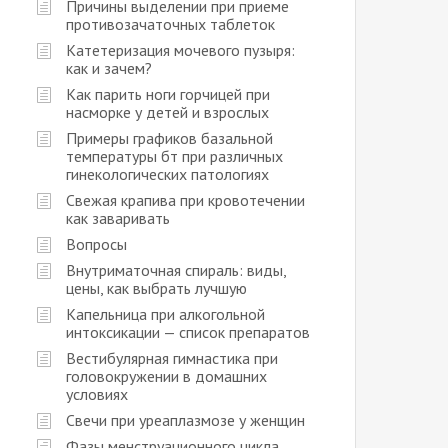
Причины выделении при приеме
противозачаточных таблеток
Катетеризация мочевого пузыря:
как и зачем?
Как парить ноги горчицей при
насморке у детей и взрослых
Примеры графиков базальной
температуры бт при различных
гинекологических патологиях
Свежая крапива при кровотечении
как заваривать
Вопросы
Внутриматочная спираль: виды,
цены, как выбрать лучшую
Капельница при алкогольной
интоксикации — список препаратов
Вестибулярная гимнастика при
головокружении в домашних
условиях
Свечи при уреаплазмозе у женщин
Фазы менструационного цикла