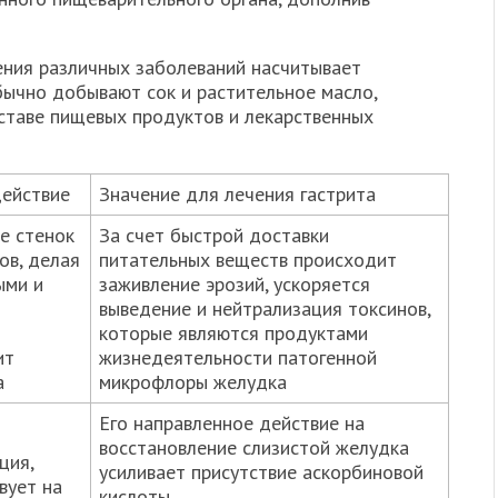
ения различных заболеваний насчитывает
бычно добывают сок и растительное масло,
ставе пищевых продуктов и лекарственных
действие
Значение для лечения гастрита
е стенок
За счет быстрой доставки
ов, делая
питательных веществ происходит
ыми и
заживление эрозий, ускоряется
выведение и нейтрализация токсинов,
которые являются продуктами
ит
жизнедеятельности патогенной
а
микрофлоры желудка
Его направленное действие на
восстановление слизистой желудка
ция,
усиливает присутствие аскорбиновой
вует на
кислоты