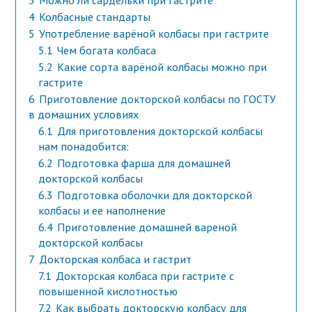
3
Можно ли сардельки при гастрите
4
Колбасные стандарты
5
Употребление варёной колбасы при гастрите
5.1
Чем богата колбаса
5.2
Какие сорта варёной колбасы можно при
гастрите
6
Приготовление докторской колбасы по ГОСТУ
в домашних условиях
6.1
Для приготовления докторской колбасы
нам понадобится:
6.2
Подготовка фарша для домашней
докторской колбасы
6.3
Подготовка оболочки для докторской
колбасы и ее наполнение
6.4
Приготовление домашней вареной
докторской колбасы
7
Докторская колбаса и гастрит
7.1
Докторская колбаса при гастрите с
повышенной кислотностью
7.2
Как выбрать докторскую колбасу для