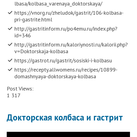
lbasa/kolbasa_varenaya_doktorskaya/
https://vnorg.ru/zheludok/gastrit/106-kolbasa-
pri-gastrite.html
http://gastritinform.ru/po4emu.ru/index.php?
id=346
http://gastritinform.ru/kaloriynosti.ru/kalorii.php?
v=Doktorskaja-kolbasa
https://gastrot.ru/gastrit/sosiski-i-kolbasu
https://recepty.allwomens.ru/recipes/10899-
domashnyaya-doktorskaya-kolbasa
Post Views:
1 317
Докторская колбаса и гастрит