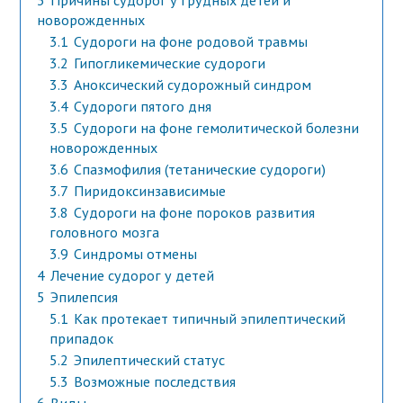
3
Причины судорог у грудных детей и
новорожденных
3.1
Судороги на фоне родовой травмы
3.2
Гипогликемические судороги
3.3
Аноксический судорожный синдром
3.4
Судороги пятого дня
3.5
Судороги на фоне гемолитической болезни
новорожденных
3.6
Спазмофилия (тетанические судороги)
3.7
Пиридоксинзависимые
3.8
Судороги на фоне пороков развития
головного мозга
3.9
Синдромы отмены
4
Лечение судорог у детей
5
Эпилепсия
5.1
Как протекает типичный эпилептический
припадок
5.2
Эпилептический статус
5.3
Возможные последствия