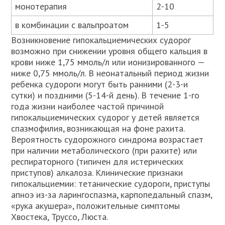
монотерапия
2-10
в комбинации с вальпроатом
1-5
Возникновение гипокальциемических судорог
возможно при снижении уровня общего кальция в
крови ниже 1,75 ммоль/л или ионизированного —
ниже 0,75 ммоль/л. В неонатальный период жизни
ребенка судороги могут быть ранними (2-3-и
сутки) и поздними (5-14-й день). В течение 1-го
года жизни наиболее частой причиной
гипокальциемических судорог у детей является
спазмофилия, возникающая на фоне рахита.
Вероятность судорожного синдрома возрастает
при наличии метаболического (при рахите) или
респираторного (типичен для истерических
приступов) алкалоза. Клинические признаки
гипокальциемии: тетанические судороги, приступы
апноэ из-за ларингоспазма, карпопедальный спазм,
«рука акушера», положительные симптомы
Хвостека, Труссо, Люста.