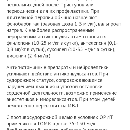
нескольких дней после Приступов или
периодически для их профилактики. При
длительной терапии обычно назначают
фенобарбитал (разовая доза 1-З мг/кг), вальпроат
натрия. К наиболее распространенным
пероральным антиконвульсантам относятся
финлепсин (10-25 мг/кг в сутки), антелепсин (0,1-
0,З мг/кг в сутки), суксилеп (10-35 мг/кг в сутки),
дифенин (2-4 мг/кг).
Антигистаминные препараты и нейролептики
усиливают действие антиконвульсантов. При
судорожном статусе, сопровождающемся
нарушением дыхания и угрозой остановки
сердечной деятельности, возможно применение
анестетиков и миорелаксантов. При этом детей
немедленно переводят на ИВЛ.
С противосудорожной целью в условиях ОРИТ
применяются ГОМК в дозе 75-150 мг/кг,
барбитураты быстрого действия (тиопентал-