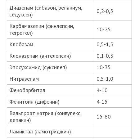
Диазепам (сибазон, реланиум,
0,2-0,5
седуксен)
Карбамазепин (финлепсин,
10-25
тегретол)
Клобазам
0,5-1,5
Клоназепам (антелепсин)
0,1-0,3
Этосуксимид (суксилеп)
10-35
Нитразепам
0,5-1,0
Фенобарбитал
4-10
Фенитоин (дифенин)
4-15
Вальпроат натрия (конвулекс,
15-60
депакин)
Ламиктал (ламотриджин):