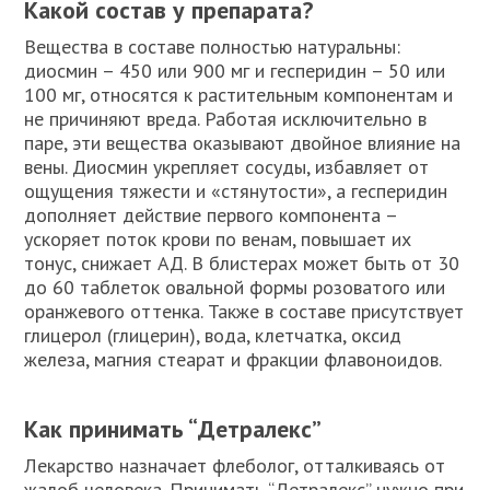
Какой состав у препарата?
Вещества в составе полностью натуральны:
диосмин – 450 или 900 мг и гесперидин – 50 или
100 мг, относятся к растительным компонентам и
не причиняют вреда. Работая исключительно в
паре, эти вещества оказывают двойное влияние на
вены. Диосмин укрепляет сосуды, избавляет от
ощущения тяжести и «стянутости», а гесперидин
дополняет действие первого компонента –
ускоряет поток крови по венам, повышает их
тонус, снижает АД. В блистерах может быть от 30
до 60 таблеток овальной формы розоватого или
оранжевого оттенка. Также в составе присутствует
глицерол (глицерин), вода, клетчатка, оксид
железа, магния стеарат и фракции флавоноидов.
Как принимать “Детралекс”
Лекарство назначает флеболог, отталкиваясь от
жалоб человека. Принимать “Детралекс” нужно при