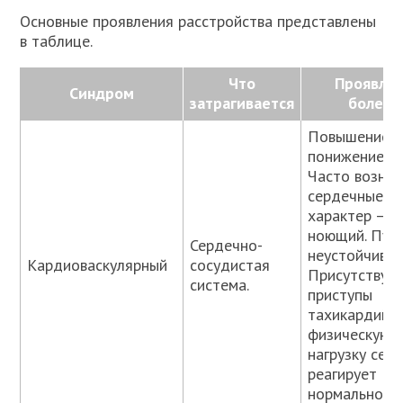
Основные проявления расстройства представлены
в таблице.
Что
Проявле
Синдром
затрагивается
болезн
Повышение и
понижение А
Часто возни
сердечные бо
характер —
ноющий. Пул
Сердечно-
неустойчивый
Кардиоваскулярный
сосудистая
Присутствую
система.
приступы
тахикардий. 
физическую
нагрузку сер
реагирует
нормально.