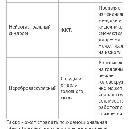
Проявляется
изменениями
желудке и
Нейрогастральный
кишечнике. З
ЖКТ.
синдром
сменяются
диареями. Бо
может жалов
на изжогу.
Больные жал
на головные 
резкие
Сосуды и
головокружен
отделы
Цереброваскулярный
них может
головного
«нападать»
мозга.
сонливость,
работоспосо
снижается.
Также может страдать психоэмоциональная
сфера. Больных постоянно преследует некий