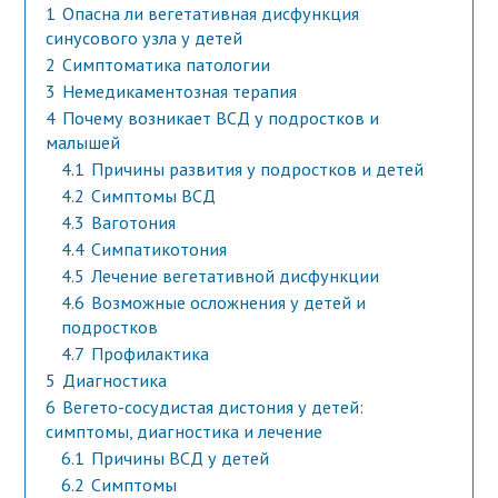
1
Опасна ли вегетативная дисфункция
синусового узла у детей
2
Симптоматика патологии
3
Немедикаментозная терапия
4
Почему возникает ВСД у подростков и
малышей
4.1
Причины развития у подростков и детей
4.2
Симптомы ВСД
4.3
Ваготония
4.4
Симпатикотония
4.5
Лечение вегетативной дисфункции
4.6
Возможные осложнения у детей и
подростков
4.7
Профилактика
5
Диагностика
6
Вегето-сосудистая дистония у детей:
симптомы, диагностика и лечение
6.1
Причины ВСД у детей
6.2
Симптомы