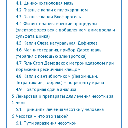
4.1
Цинко-ихтиоловая мазь
4.2
Глазные капли с пилокарпином
4.3
Глазные капли Блефарогель
4.4
Физиотерапевтические процедуры
(электрофорез век с добавлением димедрола и
сульфата цинка)
4.5
Капли Слеза натуральная, Дефислез
4.6
Магнитотерапия, прибор Дарсонваль
(терапия с помощью электротока)
4.7
Гель Стоп Демодекс с метронидазолом при
поражении ресничным клещом
4.8
Капли с антибиотиком (Левомицин,
Тетрациклин, Тобрекс) – по рецепту врача
4.9
Повторная сдача анализа
5
Лекарства и препараты для лечения чесотки за
1 день
5.1
Принципы лечения чесотки у человека
6
Чесотка — что это такое?
6.1
Пути заражения чесоткой