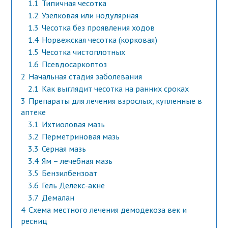
1.1
Типичная чесотка
1.2
Узелковая или нодулярная
1.3
Чесотка без проявления ходов
1.4
Норвежская чесотка (корковая)
1.5
Чесотка чистоплотных
1.6
Псевдосаркоптоз
2
Начальная стадия заболевания
2.1
Как выглядит чесотка на ранних сроках
3
Препараты для лечения взрослых, купленные в
аптеке
3.1
Ихтиоловая мазь
3.2
Перметриновая мазь
3.3
Серная мазь
3.4
Ям – лечебная мазь
3.5
Бензилбензоат
3.6
Гель Делекс-акне
3.7
Демалан
4
Схема местного лечения демодекоза век и
ресниц