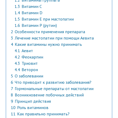
1.2
Витамины группы В
1.3
Витамин С
1.4
Витамин D
1.5
Витамин Е при мастопатии
1.6
Витамин Р (рутин)
2
Особенности применения препарата
3
Лечение мастопатии при помощи Аевита
4
Какие витамины нужно принимать
4.1
Аевит
4.2
Феокарпин
4.3
Триовит
4.4
Веторон
5
О заболевании
6
Что приводит к развитию заболевания?
7
Гормональные препараты от мастопатии
8
Возникновение побочных действий
9
Принцип действия
10
Роль витаминов
11
Как правильно принимать?