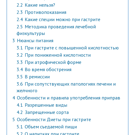
2.2
Какие нельзя?
2.3
Противопоказания
2.4
Какие специи можно при гастрите
2.5
Методика проведения лечебной
физкультуры
3
Нюансы питания
3.1
При гастрите с повышенной кислотностью
3.2
При пониженной кислотности
3.3
При атрофической форме
3.4
Во время обострения
3.5
В ремиссии
3.6
При сопутствующих патологиях печени и
желчного
4
Особенности и правила употребления приправ
4.1
Разрешенные виды
4.2
Запрещенные сорта
5
Особенности Диеты при гастрите
5.1
Объем съедаемой пищи
5.2
О напитках при гастрите