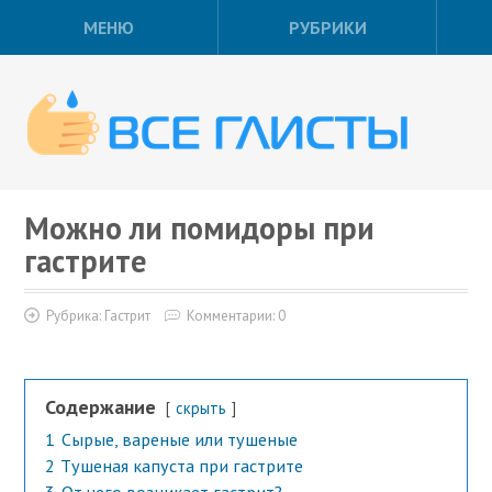
МЕНЮ
РУБРИКИ
Можно ли помидоры при
гастрите
Рубрика:
Гастрит
Комментарии: 0
Содержание
скрыть
1
Сырые, вареные или тушеные
2
Tушeнaя кaпуcтa при гастрите