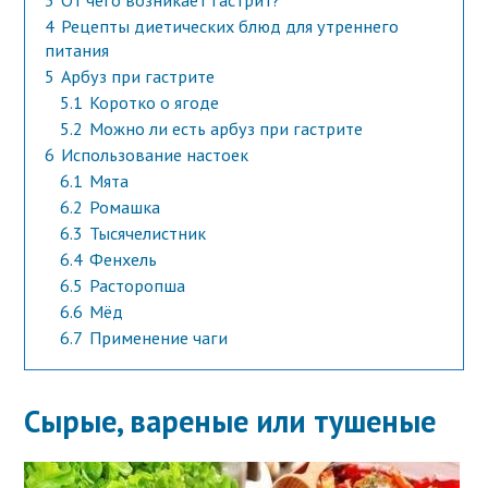
3
От чего возникает гастрит?
4
Рецепты диетических блюд для утреннего
питания
5
Арбуз при гастрите
5.1
Коротко о ягоде
5.2
Можно ли есть арбуз при гастрите
6
Использование настоек
6.1
Мята
6.2
Ромашка
6.3
Тысячелистник
6.4
Фенхель
6.5
Расторопша
6.6
Мёд
6.7
Применение чаги
Сырые, вареные или тушеные