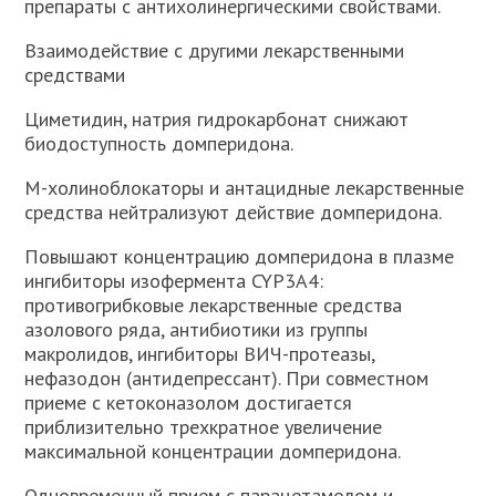
препараты с антихолинергическими свойствами.
Взаимодействие с другими лекарственными
средствами
Циметидин, натрия гидрокарбонат снижают
биодоступность домперидона.
М-холиноблокаторы и антацидные лекарственные
средства нейтрализуют действие домперидона.
Повышают концентрацию домперидона в плазме
ингибиторы изофермента CYP3A4:
противогрибковые лекарственные средства
азолового ряда, антибиотики из группы
макролидов, ингибиторы ВИЧ-протеазы,
нефазодон (антидепрессант). При совместном
приеме с кетоконазолом достигается
приблизительно трехкратное увеличение
максимальной концентрации домперидона.
Одновременный прием с парацетамолом и