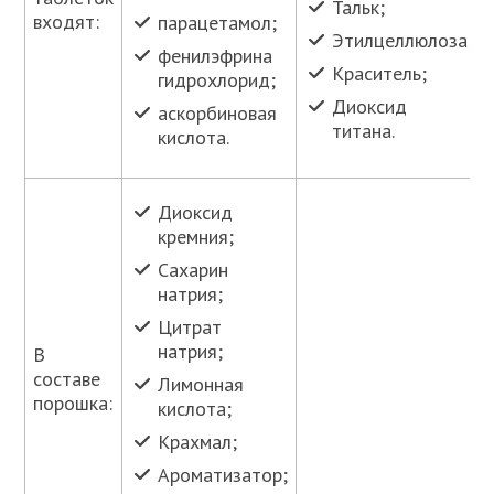
Тальк;
входят:
парацетамол;
Этилцеллюлоза;
фенилэфрина
Краситель;
гидрохлорид;
Диоксид
аскорбиновая
титана.
кислота.
Диоксид
кремния;
Сахарин
натрия;
Цитрат
натрия;
В
составе
Лимонная
порошка:
кислота;
Крахмал;
Ароматизатор;