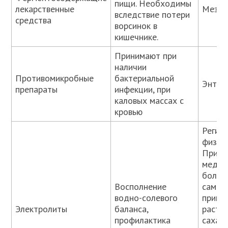
пищи. Необходимы
лекарственные
Мезим
вследствие потери
средства
ворсинок в
кишечнике.
Принимают при
наличии
Противомикробные
бактериальной
Энтер
препараты
инфекции, при
каловых массах с
кровью
Регид
физра
При о
медик
больн
Восполнение
самос
водно-солевого
приго
Электролиты
баланса,
раство
профилактика
сахара,