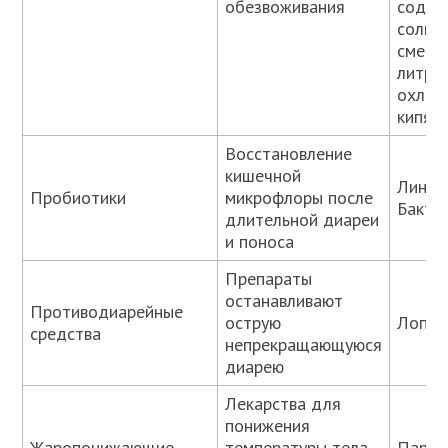
обезвоживания
соды, 
соли
смеши
литре
охлаж
кипяч
Восстановление
кишечной
Линекс
Пробиотики
микрофлоры после
Бакти
длительной диареи
и поноса
Препараты
останавливают
Противодиарейные
острую
Лопер
средства
непрекращающуюся
диарею
Лекарства для
понижения
Жаропонижающие
температуры тела.
Парац