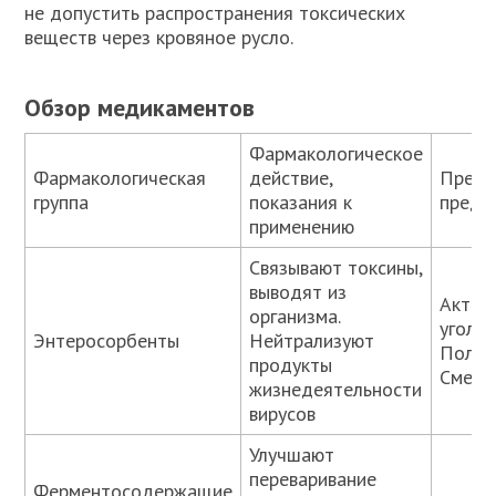
не допустить распространения токсических
веществ через кровяное русло.
Обзор медикаментов
Фармакологическое
Фармакологическая
действие,
Препа
группа
показания к
предс
применению
Связывают токсины,
выводят из
Актив
организма.
уголь,
Энтеросорбенты
Нейтрализуют
Полис
продукты
Смект
жизнедеятельности
вирусов
Улучшают
переваривание
Ферментосодержащие