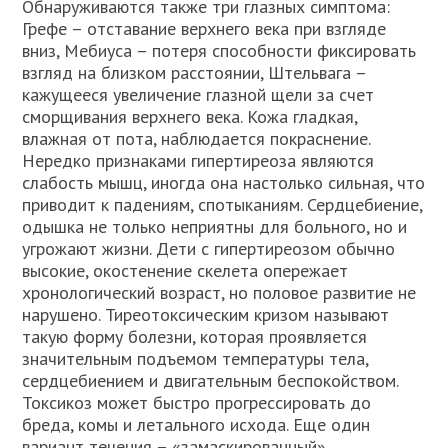
Обнаруживаются также три глазных симптома:
Грефе – отставание верхнего века при взгляде
вниз, Мебиуса – потеря способности фиксировать
взгляд на близком расстоянии, Штельвага –
кажущееся увеличение глазной щели за счет
сморщивания верхнего века. Кожа гладкая,
влажная от пота, наблюдается покраснение.
Нередко признаками гипертиреоза являются
слабость мышц, иногда она настолько сильная, что
приводит к падениям, спотыканиям. Сердцебиение,
одышка не только неприятны для больного, но и
угрожают жизни. Дети с гипертиреозом обычно
высокие, окостенение скелета опережает
хронологический возраст, но половое развитие не
нарушено. Тиреотоксическим кризом называют
такую форму болезни, которая проявляется
значительным подъемом температуры тела,
сердцебиением и двигательным беспокойством.
Токсикоз может быстро прогрессировать до
бреда, комы и летального исхода. Еще один
вариант течения – «замаскированный»