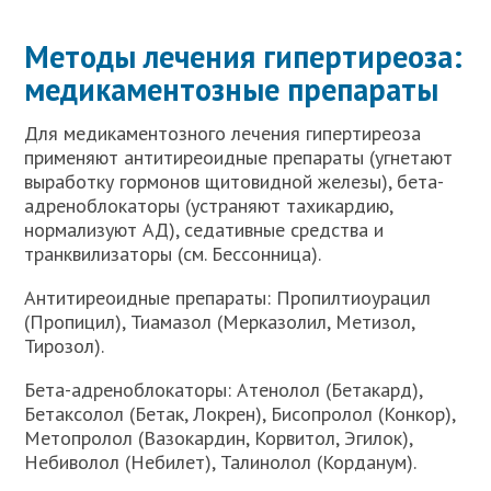
Методы лечения гипертиреоза:
медикаментозные препараты
Для медикаментозного лечения гипертиреоза
применяют антитиреоидные препараты (угнетают
выработку гормонов щитовидной железы), бета-
адреноблокаторы (устраняют тахикардию,
нормализуют АД), седативные средства и
транквилизаторы (см. Бессонница).
Антитиреоидные препараты: Пропилтиоурацил
(Пропицил), Тиамазол (Мерказолил, Метизол,
Тирозол).
Бета-адреноблокаторы: Атенолол (Бетакард),
Бетаксолол (Бетак, Локрен), Бисопролол (Конкор),
Метопролол (Вазокардин, Корвитол, Эгилок),
Небиволол (Небилет), Талинолол (Корданум).