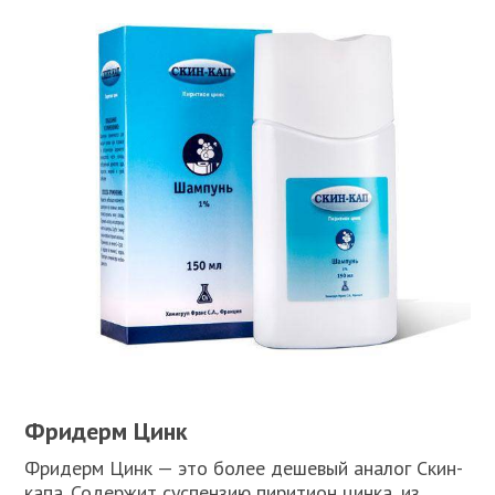
Фридерм Цинк
Фридерм Цинк — это более дешевый аналог Скин-
капа. Содержит суспензию пиритион цинка, из