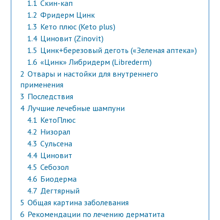
1.1
Скин-кап
1.2
Фридерм Цинк
1.3
Кето плюс (Keto plus)
1.4
Циновит (Zinovit)
1.5
Цинк+березовый деготь («Зеленая аптека»)
1.6
«Цинк» Либридерм (Librederm)
2
Отвары и настойки для внутреннего
применения
3
Последствия
4
Лучшие лечебные шампуни
4.1
КетоПлюс
4.2
Низорал
4.3
Сульсена
4.4
Циновит
4.5
Себозол
4.6
Биодерма
4.7
Дегтярный
5
Общая картина заболевания
6
Рекомендации по лечению дерматита