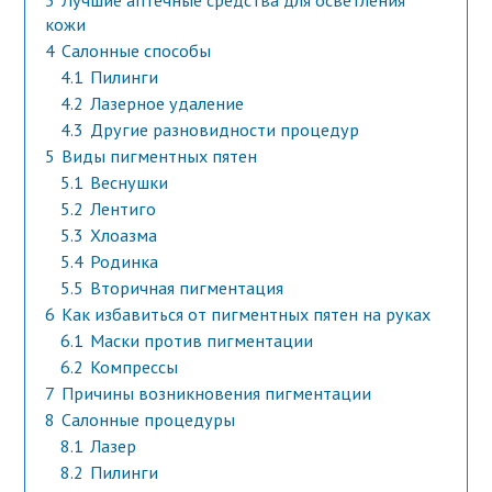
3
Лучшие аптечные средства для осветления
кожи
4
Салонные способы
4.1
Пилинги
4.2
Лазерное удаление
4.3
Другие разновидности процедур
5
Виды пигментных пятен
5.1
Веснушки
5.2
Лентиго
5.3
Хлоазма
5.4
Родинка
5.5
Вторичная пигментация
6
Как избавиться от пигментных пятен на руках
6.1
Маски против пигментации
6.2
Компрессы
7
Причины возникновения пигментации
8
Салонные процедуры
8.1
Лазер
8.2
Пилинги