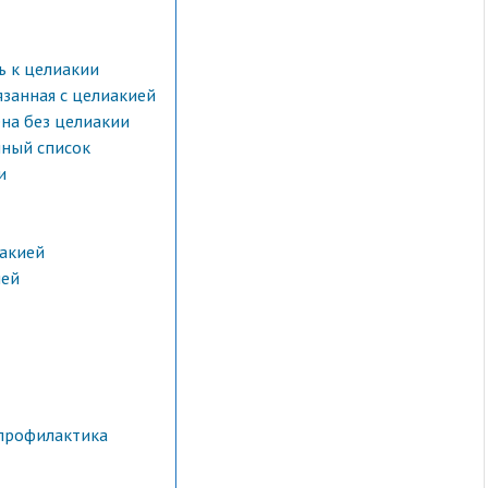
ь к целиакии
язанная с целиакией
на без целиакии
лный список
и
иакией
ией
 профилактика