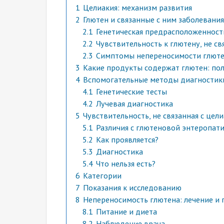
1
Целиакия: механизм развития
2
Глютен и связанные с ним заболевания
2.1
Генетическая предрасположенност
2.2
Чувствительность к глютену, не св
2.3
Симптомы непереносимости глюте
3
Какие продукты содержат глютен: по
4
Вспомогательные методы диагностик
4.1
Генетические тесты
4.2
Лучевая диагностика
5
Чувствительность, не связанная с цел
5.1
Различия с глютеновой энтеропат
5.2
Как проявляется?
5.3
Диагностика
5.4
Что нельзя есть?
6
Категории
7
Показания к исследованию
8
Непереносимость глютена: лечение и
8.1
Питание и диета
8.2
Наблюдение врача