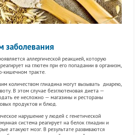
им заболевания
роявляется аллергической реакцией, которую
реагирует на глютен при его попадании в организм,
о-кишечном тракте.
им количеством глиадина могут вызывать диарею,
рвоту. В этом случае безглютеновая диета —
юдать ее несложно — магазины и рестораны
овых продуктов и блюд.
ическое нарушение у людей с генетической
мунная система реагирует на белок глиадин и
рые атакуют мозг. В результате развиваются