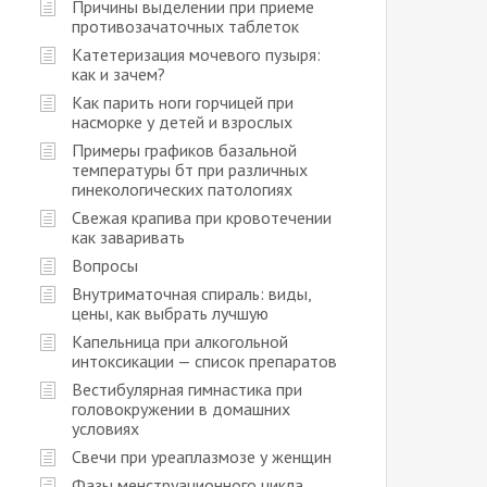
Причины выделении при приеме
противозачаточных таблеток
Катетеризация мочевого пузыря:
как и зачем?
Как парить ноги горчицей при
насморке у детей и взрослых
Примеры графиков базальной
температуры бт при различных
гинекологических патологиях
Свежая крапива при кровотечении
как заваривать
Вопросы
Внутриматочная спираль: виды,
цены, как выбрать лучшую
Капельница при алкогольной
интоксикации — список препаратов
Вестибулярная гимнастика при
головокружении в домашних
условиях
Свечи при уреаплазмозе у женщин
Фазы менструационного цикла