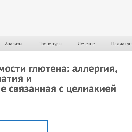
Анализы
Процедуры
Лечение
Педиатри
ости глютена: аллергия,
патия и
не связанная с целиакией