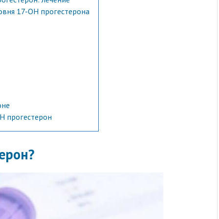
вня 17-ОН прогестерона
оне
ОН прогестерон
терон?