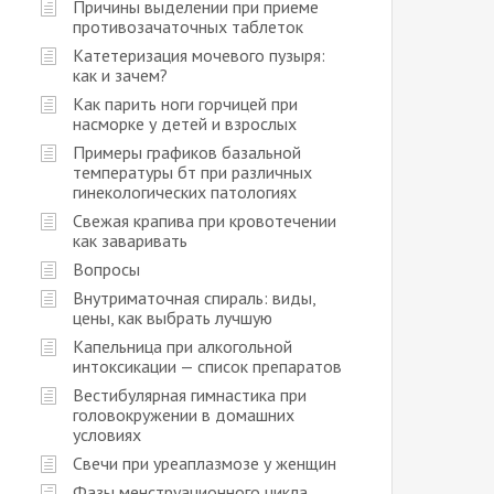
Причины выделении при приеме
противозачаточных таблеток
Катетеризация мочевого пузыря:
как и зачем?
Как парить ноги горчицей при
насморке у детей и взрослых
Примеры графиков базальной
температуры бт при различных
гинекологических патологиях
Свежая крапива при кровотечении
как заваривать
Вопросы
Внутриматочная спираль: виды,
цены, как выбрать лучшую
Капельница при алкогольной
интоксикации — список препаратов
Вестибулярная гимнастика при
головокружении в домашних
условиях
Свечи при уреаплазмозе у женщин
Фазы менструационного цикла