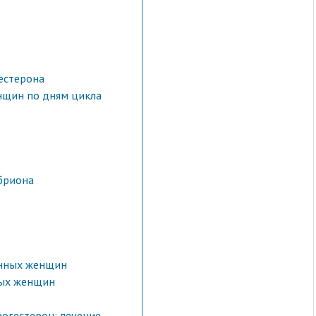
естерона
нщин по дням цикла
мбриона
енных женщин
ных женщин
огестерон: лечение