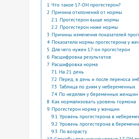
1
Что такое 17-ОН прогестерон?
2
Причина отклонений от нормы
2.1
Прогестерон выше нормы
2.2
Прогестерон ниже нормы
3
Причины изменения показателей прог
4
Показатели нормы прогестерона у же
5
Для чего нужен 17-он прогестерон
6
Расшифровка результатов
7
Расшифровка норма
7.1
На 21 день
7.2
Перед, в день и после переноса э
7.3
Таблица по дням у небеременных
7.4
По неделям у беременных женщин
8
Как нормализовать уровень гормона
9
Прогестерон норма у женщин
9.1
Уровень прогестерона в неберем
9.2
Уровень прогестерона в беремен
9.3
По возрасту
10
Способы повышения уровня 17-ОН пр