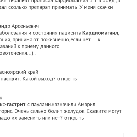
ч! Терапевт прописал кардиомагнил 1 т в обед ,а
ал сколько препарат принимать .У меня скачки
сандр Арсеньевич
аболевания и состояния пациента.
Кардиомагнил
,
ния, принимают пожизненно,если нет … к
казаний к приему данного
овотечения…)..
расноярский край
я
гастрит
. Какой выход? открыть
к
кс-
гастрит
с паулами.назначили Амарил
аторис. Очень сильно болит желудок. Скажите могут
надо их заменить или нет? открыть