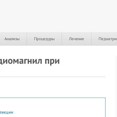
Анализы
Процедуры
Лечение
Педиатри
диомагнил при
реакции