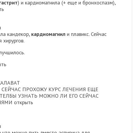
гастрит
) и кардиомагнила (+ еще и бронхоспазм),
ть
н
ала кандекор,
кардиомагнил
и плавикс. Сейчас
 хирургов.
лучшилось.
ыть
 САЛАВАТ
С СЕЙЧАС ПРОХОЖУ КУРС ЛЕЧЕНИЯ ЕЩЕ
ТЕЛБЫ УЗНАТЬ МОЖНО ЛИ ЕГО СЕЙЧАС
ЯМИ открыть
в
а,что можно пить вместо аспирина для