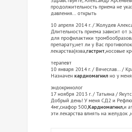
Здравствуйте, Александр Арсеньеви
продолжительность приема не указ
давления… открыть
10 апреля 2014 г. / Жолудев Алек
Длительность приема зависит от з
для профилактики тромбообразова
препарату,нет ли у Вас противопо
лекарства(язва,
гастрит
,носовые кр
терапевт
10 января 2014 г. / Вячеслав… / К
Назначен
кардиомагнил
но у мен
эндокринолог
17 ноября 2013 г. / Татьяна / Якутс
Добрый день! У меня СД2 и Рефлю
4мг,сиафор 500,
Кардиомагнил
,и 
эти лекарства влиять на желудок ,