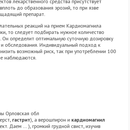
ектов лекарственного средства присутствует
плоть до образования эрозий, то при язве
 щадящий препарат.
лательных реакций на прием Кардиомагнила
вки, то следует подбирать нужное количество
. Он определит оптимальную суточную дозировку
а и обследования. Индивидуальный подход к
низить возможный риск, так при употреблении 100
не наблюдаются.
вны Орловская обл
ерст,
гастрит
), а верошпирон и
кардиомагнил
т. Даем … ), громкий грудной свист, изучив