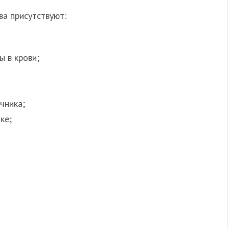
а присутствуют:
ы в крови;
чника;
ке;