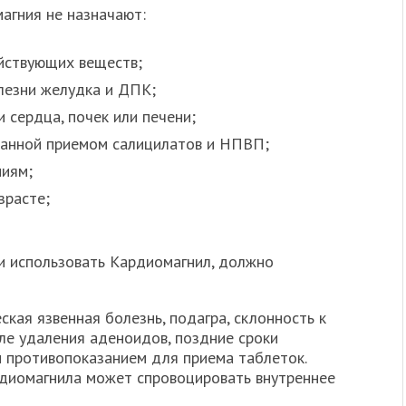
агния не назначают:
йствующих веществ;
лезни желудка и ДПК;
 сердца, почек или печени;
ванной приемом салицилатов и НПВП;
ниям;
зрасте;
и использовать Кардиомагнил, должно
ская язвенная болезнь, подагра, склонность к
ле удаления аденоидов, поздние сроки
 противопоказанием для приема таблеток.
диомагнила может спровоцировать внутреннее