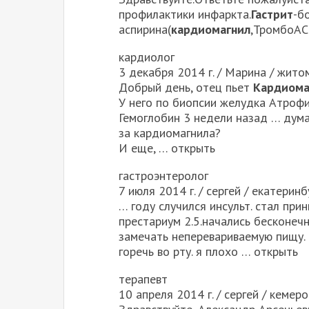
профилактики инфаркта.
Гастрит
-б
аспирина(
кардиомагнил
,ТромбоАС
кардиолог
3 декабря 2014 г. / Марина / жито
Добрый день, отец пьет
Кардиома
У него по биопсии желудка Атроф
Гемоглобин 3 недели назад … дум
за кардиомагнила?
И еще, … открыть
гастроэнтеролог
7 июля 2014 г. / сергей / екатеринб
… году случился инсульт. стал прин
престариум 2.5.начались бесконеч
замечать неперевариваемую пищу.
горечь во рту. я плохо … открыть
терапевт
10 апреля 2014 г. / сергей / кемер