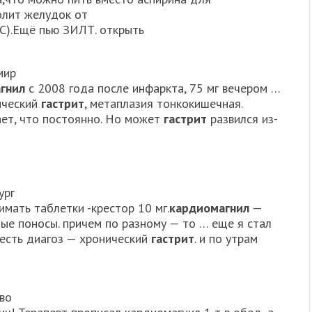
олит желудок от
С).Ещё пью ЗИЛТ. открыть
мир
гнил
с 2008 года после инфаркта, 75 мг вечером …
ический
гастрит
, метаплазия тонкокишечная.
ает, что постоянно. Но может
гастрит
развился из-
ург
имать таблетки -крестор 10 мг.
кардиомагнил
—
ные поносы. причем по разному — то … еще я стал
 есть диагоз — хронический
гастрит
. и по утрам
ово