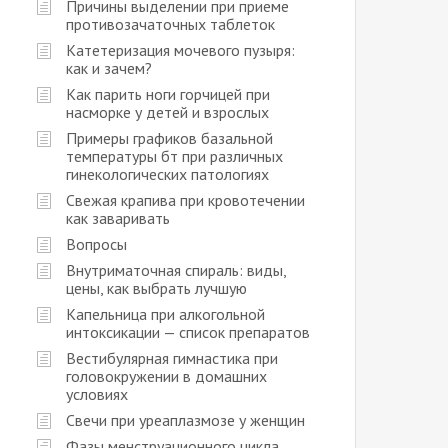
Причины выделении при приеме
противозачаточных таблеток
Катетеризация мочевого пузыря:
как и зачем?
Как парить ноги горчицей при
насморке у детей и взрослых
Примеры графиков базальной
температуры бт при различных
гинекологических патологиях
Свежая крапива при кровотечении
как заваривать
Вопросы
Внутриматочная спираль: виды,
цены, как выбрать лучшую
Капельница при алкогольной
интоксикации — список препаратов
Вестибулярная гимнастика при
головокружении в домашних
условиях
Свечи при уреаплазмозе у женщин
Фазы менструационного цикла