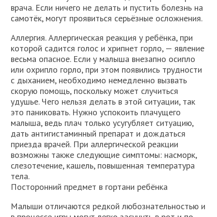
врача. Если ничего не делать и пустить болезнь на
самотёк, могут проявиться серьёзные осложнения.
Аллергия. Аллергическая реакция у ребёнка, при
которой садится голос и хрипнет горло, — явление
весьма опасное. Если у малыша внезапно осипло
или охрипло горло, при этом появились трудности
с дыханием, необходимо немедленно вызвать
скорую помощь, поскольку может случиться
удушье. Чего нельзя делать в этой ситуации, так
это паниковать. Нужно успокоить плачущего
малыша, ведь плач только усугубляет ситуацию,
дать антигистаминный препарат и дождаться
приезда врачей. При аллергической реакции
возможны также следующие симптомы: насморк,
слезотечение, кашель, повышенная температура
тела.
Посторонний предмет в гортани ребёнка
Малыши отличаются редкой любознательностью и
в процессе игры могут легко засунуть в рот и по