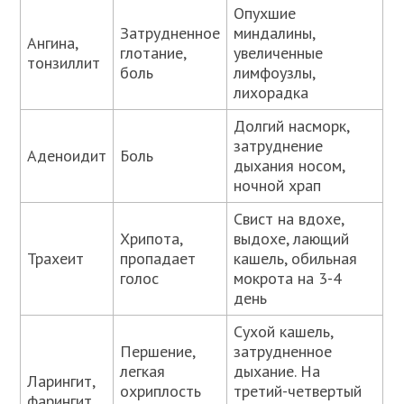
Опухшие
Затрудненное
миндалины,
Ангина,
глотание,
увеличенные
тонзиллит
боль
лимфоузлы,
лихорадка
Долгий насморк,
затруднение
Аденоидит
Боль
дыхания носом,
ночной храп
Свист на вдохе,
Хрипота,
выдохе, лающий
Трахеит
пропадает
кашель, обильная
голос
мокрота на 3-4
день
Сухой кашель,
Першение,
затрудненное
легкая
дыхание. На
Ларингит,
охриплость
третий-четвертый
фарингит