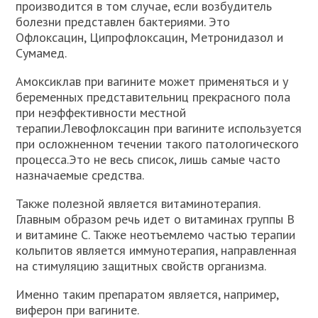
производится в том случае, если возбудитель
болезни представлен бактериями. Это
Офлоксацин, Ципрофлоксацин, Метронидазол и
Сумамед.
Амоксиклав при вагините может применяться и у
беременных представительниц прекрасного пола
при неэффективности местной
терапии.Левофлоксацин при вагините используется
при осложненном течении такого патологического
процесса.Это не весь список, лишь самые часто
назначаемые средства.
Также полезной является витаминотерапия.
Главным образом речь идет о витаминах группы В
и витамине С. Также неотъемлемо частью терапии
кольпитов является иммунотерапия, направленная
на стимуляцию защитных свойств организма.
Именно таким препаратом является, например,
виферон при вагините.