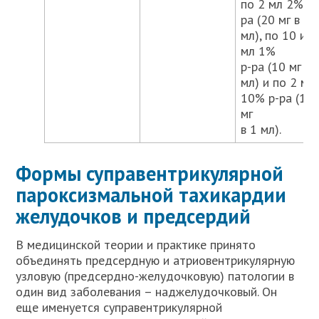
по 2 мл 2% р-
ра (20 мг в 1
мл), по 10 и 2
мл 1%
р-ра (10 мг в 
мл) и по 2 мл
10% р-ра (10
мг
в 1 мл).
Формы суправентрикулярной
пароксизмальной тахикардии
желудочков и предсердий
В медицинской теории и практике принято
объединять предсердную и атриовентрикулярную
узловую (предсердно-желудочковую) патологии в
один вид заболевания – наджелудочковый. Он
еще именуется суправентрикулярной