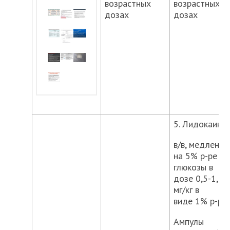
возрастных
возрастных
дозах
дозах
5. Лидокаин
в/в, медленно
на 5% р-ре
глюкозы в
дозе 0,5-1,0
мг/кг в
виде 1% р-ра.
Ампулы