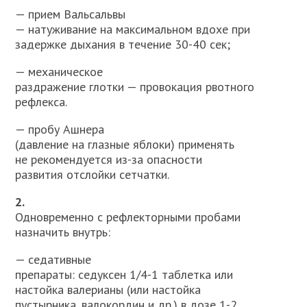
— прием Вальсальвы
— натуживание на максимальном вдохе при
задержке дыхания в течение 30-40 сек;
— механическое
раздражение глотки — провокация рвотного
реф­лекса.
— пробу Ашнера
(давление на глазные яблоки) применять
не реко­мендуется из-за опасности
развития отслойки сетчатки.
2.
Одновременно с рефлекторными пробами
назначить внутрь:
— седативные
препараты: седуксен 1/4-1 таблетка или
настойка валерианы (или настойка
пустырника, валокордин и др.) в дозе 1-2