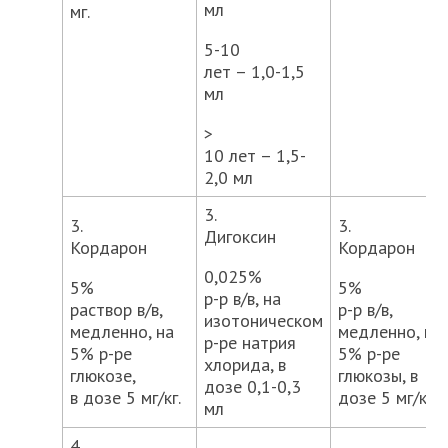
мл
мг.
5-10
лет – 1,0-1,5
мл
>
10 лет – 1,5-
2,0 мл
3.
3.
3.
Дигоксин
Кордарон
Кордарон
0,025%
5%
5%
р-р в/в, на
раствор в/в,
р-р в/в,
изотоническом
медленно, на
медленно, на
р-ре натрия
5% р-ре
5% р-ре
хлорида, в
глюкозе,
глюкозы, в
дозе 0,1-0,3
в дозе 5 мг/кг.
дозе 5 мг/кг
мл
4.