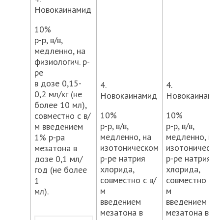
Новокаинамид
10%
р-р, в/в,
медленно, на
физиологич. р-
ре
в дозе 0,15-
4.
4.
0,2 мл/кг (не
Новокаинамид
Новокаинами
более 10 мл),
10%
10%
совместно с в/
р-р, в/в,
р-р, в/в,
м введением
медленно, на
медленно, на
1% р-ра
изотоническом
изотоническ
мезатона в
р-ре натрия
р-ре натрия
дозе 0,1 мл/
хлорида,
хлорида,
год (не более
совместно с в/
совместно с в
1
м
м
мл).
введением
введением
мезатона в
мезатона в