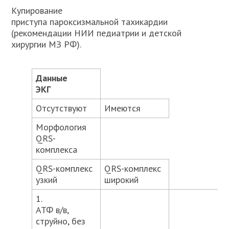
Купирование
приступа пароксизмальной тахикардии
(рекомендации НИИ педиатрии и детской
хирургии МЗ РФ).
Данные
ЭКГ
Отсутствуют
Имеются
Морфология
QRS-
комплекса
QRS-комплекс
QRS-комплекс
узкий
широкий
1.
АТФ в/в,
струйно, без