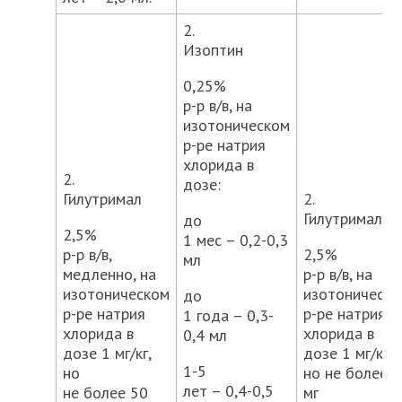
2.
Изоптин
0,25%
р-р в/в, на
изотоническом
р-ре натрия
хлорида в
2.
дозе:
Гилутримал
2.
Гилутримал
до
2,5%
1 мес – 0,2-0,3
р-р в/в,
2,5%
мл
медленно, на
р-р в/в, на
изотоническом
изотоническ
до
р-ре натрия
р-ре натрия
1 года – 0,3-
хлорида в
хлорида в
0,4 мл
дозе 1 мг/кг,
дозе 1 мг/кг,
1-5
но
но не более 
лет – 0,4-0,5
не более 50
мг