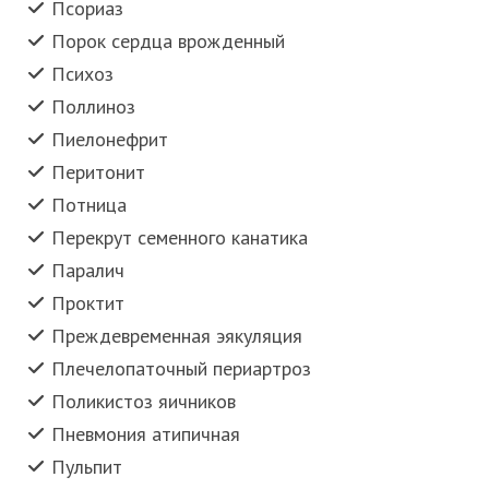
Псориаз
Порок сердца врожденный
Психоз
Поллиноз
Пиелонефрит
Перитонит
Потница
Перекрут семенного канатика
Паралич
Проктит
Преждевременная эякуляция
Плечелопаточный периартроз
Поликистоз яичников
Пневмония атипичная
Пульпит